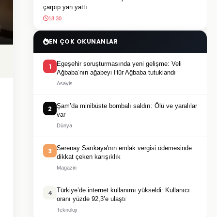
çarpıp yan yattı
18:30
EN ÇOK OKUNANLAR
Egeşehir soruşturmasında yeni gelişme: Veli
1
Ağbaba’nın ağabeyi Hür Ağbaba tutuklandı
Asayis
Şam’da minibüste bombalı saldırı: Ölü ve yaralılar
2
var
Dünya
Serenay Sarıkaya'nın emlak vergisi ödemesinde
3
dikkat çeken karışıklık
Magazin
Türkiye’de internet kullanımı yükseldi: Kullanıcı
4
oranı yüzde 92,3’e ulaştı
Teknoloji