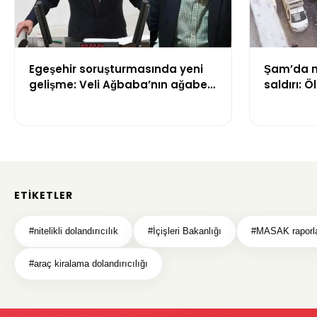
Egeşehir soruşturmasında yeni
Şam’da m
gelişme: Veli Ağbaba’nın ağabeyi
saldırı: Ö
Hür Ağbaba tutuklandı
ETIKETLER
#nitelikli dolandırıcılık
#İçişleri Bakanlığı
#MASAK raporla
#araç kiralama dolandırıcılığı