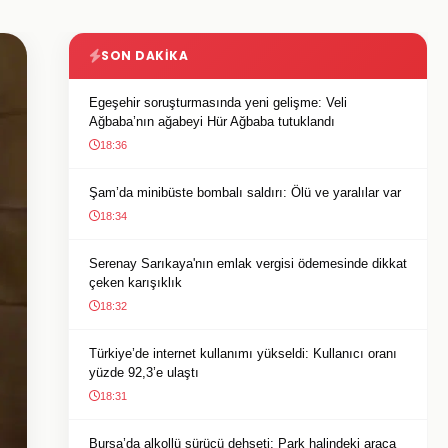
SON DAKIKA
Egeşehir soruşturmasında yeni gelişme: Veli
Ağbaba’nın ağabeyi Hür Ağbaba tutuklandı
18:36
Şam’da minibüste bombalı saldırı: Ölü ve yaralılar var
18:34
Serenay Sarıkaya'nın emlak vergisi ödemesinde dikkat
çeken karışıklık
18:32
Türkiye’de internet kullanımı yükseldi: Kullanıcı oranı
yüzde 92,3’e ulaştı
18:31
Bursa’da alkollü sürücü dehşeti: Park halindeki araca