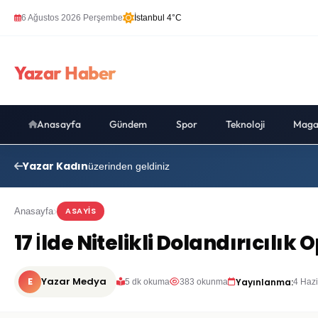
6 Ağustos 2026 Perşembe
İstanbul 4°C
Yazar Haber
Anasayfa
Gündem
Spor
Teknoloji
Maga
Yazar Kadın
üzerinden geldiniz
ASAYIS
Anasayfa
17 İlde Nitelikli Dolandırıcılı
E
Yazar Medya
Yayınlanma:
5 dk okuma
383 okunma
4 Haz