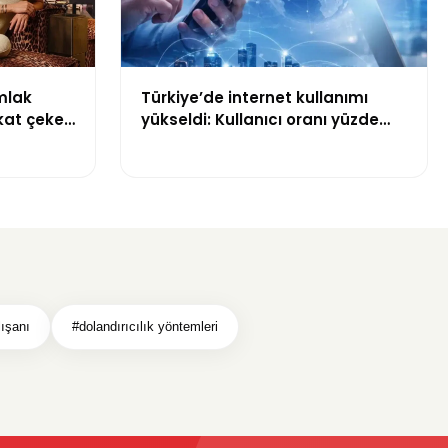
mlak
Türkiye’de internet kullanımı
kat çeken
yükseldi: Kullanıcı oranı yüzde
92,3’e ulaştı
ışanı
#dolandırıcılık yöntemleri