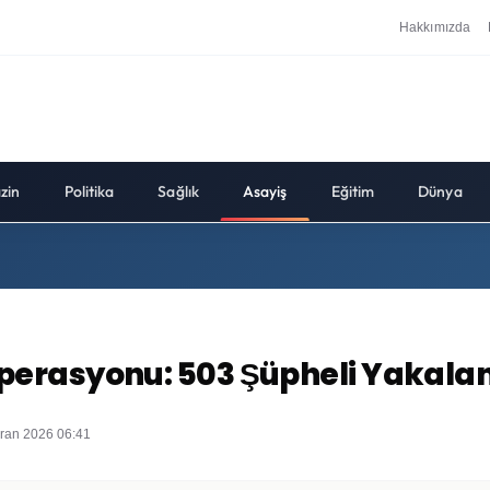
Hakkımızda
zin
Politika
Sağlık
Asayiş
Eğitim
Dünya
k Operasyonu: 503 Şüpheli Yakala
iran 2026 06:41