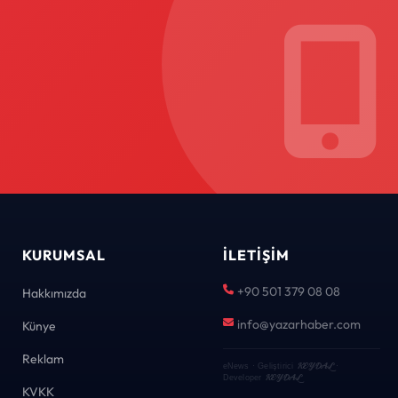
KURUMSAL
İLETIŞIM
+90 501 379 08 08
Hakkımızda
info@yazarhaber.com
Künye
Reklam
KEYDAL
eNews · Geliştirici
·
KEYDAL
Developer
KVKK