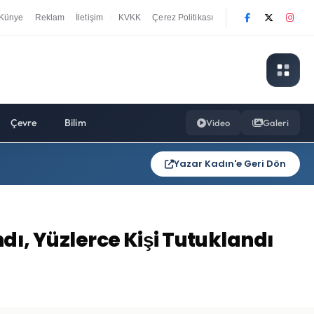
Künye
Reklam
İletişim
KVKK
Çerez Politikası
|
Çevre
Bilim
Video
Galeri
Yazar Kadın'e Geri Dön
ndı, Yüzlerce Kişi Tutuklandı