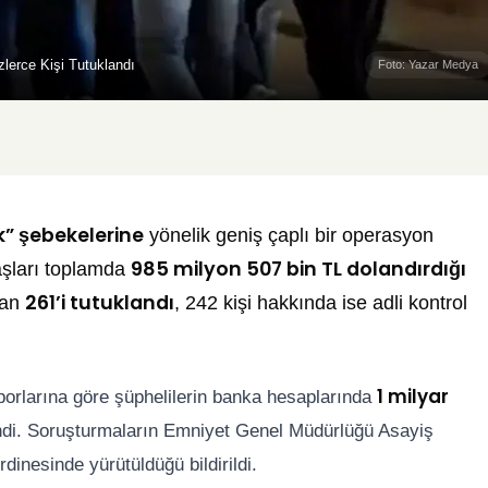
zlerce Kişi Tutuklandı
Foto: Yazar Medya
lık” şebekelerine
yönelik geniş çaplı bir operasyon
985 milyon 507 bin TL dolandırdığı
aşları toplamda
261’i tutuklandı
dan
, 242 kişi hakkında ise adli kontrol
1 milyar
orlarına göre şüphelilerin banka hesaplarında
ndi. Soruşturmaların Emniyet Genel Müdürlüğü Asayiş
inesinde yürütüldüğü bildirildi.