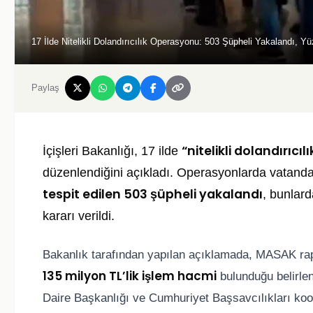
17 İlde Nitelikli Dolandırıcılık Operasyonu: 503 Şüpheli Yakalandı, Yü
Paylaş
“nitelikli dolandırıcı
İçişleri Bakanlığı, 17 ilde
düzenlendiğini açıkladı. Operasyonlarda vatand
tespit edilen 503 şüpheli yakalandı
, bunlar
kararı verildi.
Bakanlık tarafından yapılan açıklamada, MASAK rap
135 milyon TL’lik işlem hacmi
bulunduğu belirle
Daire Başkanlığı ve Cumhuriyet Başsavcılıkları koord