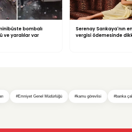
inibüste bombalı
Serenay Sarıkaya'nın e
lü ve yaralılar var
vergisi ödemesinde dik
karışıklık
rı
#Emniyet Genel Müdürlüğü
#kamu görevlisi
#banka çal