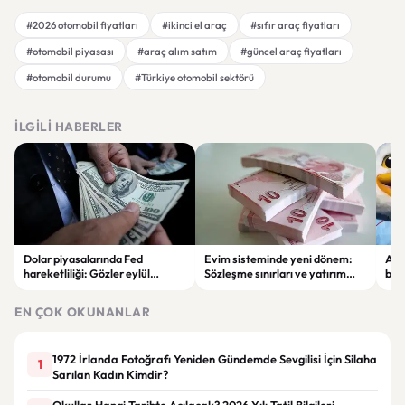
#2026 otomobil fiyatları
#ikinci el araç
#sıfır araç fiyatları
#otomobil piyasası
#araç alım satım
#güncel araç fiyatları
#otomobil durumu
#Türkiye otomobil sektörü
İLGILI HABERLER
Dolar piyasalarında Fed
Evim sisteminde yeni dönem:
Alta
hareketliliği: Gözler eylül
Sözleşme sınırları ve yatırım
bell
ayındaki faiz kararında
kuralları değişti
Bil
duy
EN ÇOK OKUNANLAR
1972 İrlanda Fotoğrafı Yeniden Gündemde Sevgilisi İçin Silaha
1
Sarılan Kadın Kimdir?
Okullar Hangi Tarihte Açılacak? 2026 Yılı Tatil Bilgileri