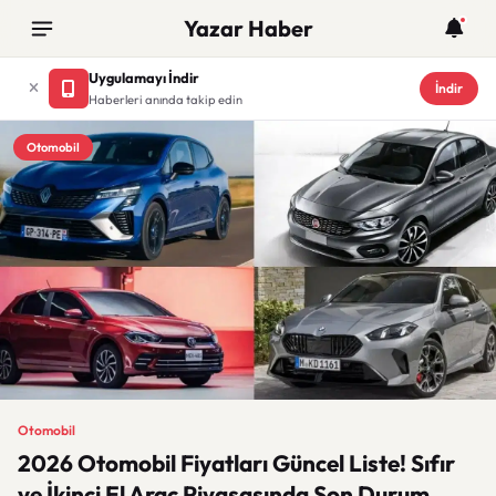
Yazar Haber
Uygulamayı İndir
İndir
Haberleri anında takip edin
Otomobil
Otomobil
2026 Otomobil Fiyatları Güncel Liste! Sıfır
ve İkinci El Araç Piyasasında Son Durum