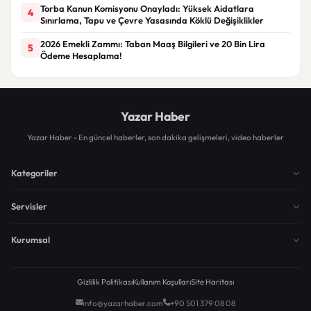
Torba Kanun Komisyonu Onayladı: Yüksek Aidatlara
4
Sınırlama, Tapu ve Çevre Yasasında Köklü Değişiklikler
2026 Emekli Zammı: Taban Maaş Bilgileri ve 20 Bin Lira
5
Ödeme Hesaplama!
Yazar Haber
Yazar Haber - En güncel haberler, son dakika gelişmeleri, video haberler
Kategoriler
Servisler
Kurumsal
Gizlilik Politikası
Kullanım Koşulları
Site Haritası
info@yazarhaber.com
+90 501 379 08 08