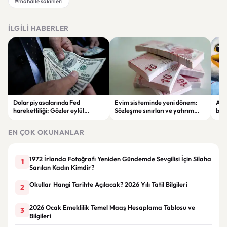
#mahalle sakinleri
İLGILI HABERLER
Dolar piyasalarında Fed
Evim sisteminde yeni dönem:
Alta
hareketliliği: Gözler eylül
Sözleşme sınırları ve yatırım
bell
ayındaki faiz kararında
kuralları değişti
Bil
duy
EN ÇOK OKUNANLAR
1972 İrlanda Fotoğrafı Yeniden Gündemde Sevgilisi İçin Silaha
1
Sarılan Kadın Kimdir?
Okullar Hangi Tarihte Açılacak? 2026 Yılı Tatil Bilgileri
2
2026 Ocak Emeklilik Temel Maaş Hesaplama Tablosu ve
3
Bilgileri