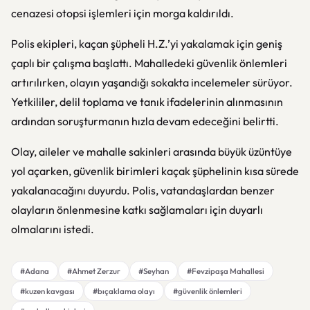
cenazesi otopsi işlemleri için morga kaldırıldı.
Polis ekipleri, kaçan şüpheli H.Z.’yi yakalamak için geniş
çaplı bir çalışma başlattı. Mahalledeki güvenlik önlemleri
artırılırken, olayın yaşandığı sokakta incelemeler sürüyor.
Yetkililer, delil toplama ve tanık ifadelerinin alınmasının
ardından soruşturmanın hızla devam edeceğini belirtti.
Olay, aileler ve mahalle sakinleri arasında büyük üzüntüye
yol açarken, güvenlik birimleri kaçak şüphelinin kısa sürede
yakalanacağını duyurdu. Polis, vatandaşlardan benzer
olayların önlenmesine katkı sağlamaları için duyarlı
olmalarını istedi.
#Adana
#Ahmet Zerzur
#Seyhan
#Fevzipaşa Mahallesi
#kuzen kavgası
#bıçaklama olayı
#güvenlik önlemleri