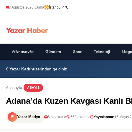
7 Ağustos 2026 Cuma
İstanbul 4°C
Yazar Haber
Anasayfa
Gündem
Spor
Teknoloji
Maga
Yazar Kadın
üzerinden geldiniz
Anasayfa
ASAYIS
Adana’da Kuzen Kavgası Kanlı Bit
E
Yazar Medya
5 dk okuma
563 okunma
Yayınlanma:
15 Mayıs 2