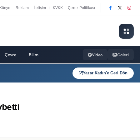
Künye
Reklam
İletişim
KVKK
Çerez Politikası
|
Çevre
Bilim
Video
Galeri
Yazar Kadın'e Geri Dön
betti