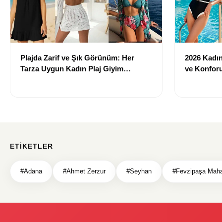
Plajda Zarif ve Şık Görünüm: Her
2026 Kadın 
Tarza Uygun Kadın Plaj Giyim
ve Konforu
Önerileri
Modeller
ETIKETLER
#Adana
#Ahmet Zerzur
#Seyhan
#Fevzipaşa Maha