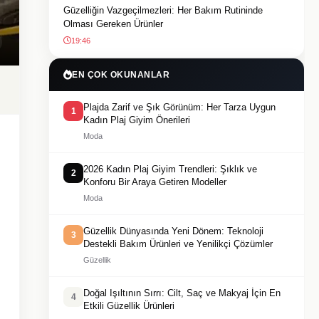
Güzelliğin Vazgeçilmezleri: Her Bakım Rutininde
Olması Gereken Ürünler
19:46
EN ÇOK OKUNANLAR
Plajda Zarif ve Şık Görünüm: Her Tarza Uygun
1
Kadın Plaj Giyim Önerileri
Moda
2026 Kadın Plaj Giyim Trendleri: Şıklık ve
2
Konforu Bir Araya Getiren Modeller
Moda
Güzellik Dünyasında Yeni Dönem: Teknoloji
3
Destekli Bakım Ürünleri ve Yenilikçi Çözümler
Güzellik
Doğal Işıltının Sırrı: Cilt, Saç ve Makyaj İçin En
4
Etkili Güzellik Ürünleri