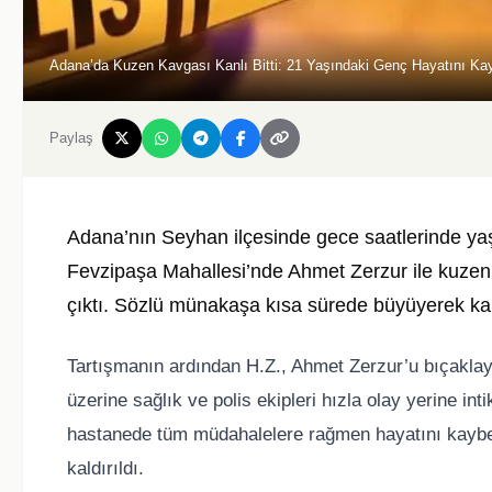
Adana’da Kuzen Kavgası Kanlı Bitti: 21 Yaşındaki Genç Hayatını Kay
Paylaş
Adana’nın Seyhan ilçesinde gece saatlerinde yaş
Fevzipaşa Mahallesi’nde Ahmet Zerzur ile kuzeni
çıktı. Sözlü münakaşa kısa sürede büyüyerek kan
Tartışmanın ardından H.Z., Ahmet Zerzur’u bıçaklay
üzerine sağlık ve polis ekipleri hızla olay yerine inti
hastanede tüm müdahalelere rağmen hayatını kaybett
kaldırıldı.