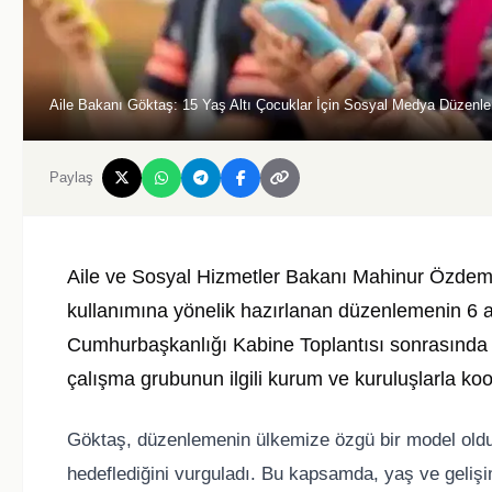
Aile Bakanı Göktaş: 15 Yaş Altı Çocuklar İçin Sosyal Medya Düzenle
Paylaş
Aile ve Sosyal Hizmetler Bakanı Mahinur Özdemi
kullanımına yönelik hazırlanan düzenlemenin 6 a
Cumhurbaşkanlığı Kabine Toplantısı sonrasında 
çalışma grubunun ilgili kurum ve kuruluşlarla koord
Göktaş, düzenlemenin ülkemize özgü bir model oldu
hedeflediğini vurguladı. Bu kapsamda, yaş ve gelişi