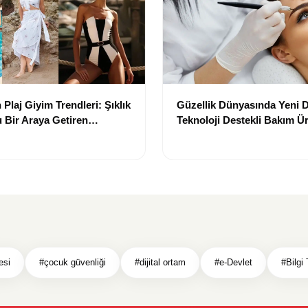
Plaj Giyim Trendleri: Şıklık
Güzellik Dünyasında Yeni
 Bir Araya Getiren
Teknoloji Destekli Bakım Ür
Yenilikçi Çözümler
esi
#çocuk güvenliği
#dijital ortam
#e-Devlet
#Bilgi