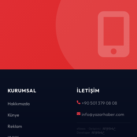
KURUMSAL
İLETIŞIM
+90 501 379 08 08
Hakkımızda
info@yazarhaber.com
Künye
Reklam
KEYDAL
eNews · Geliştirici
·
KEYDAL
Developer