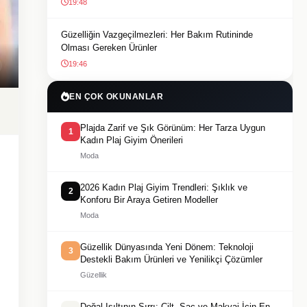
19:48
Güzelliğin Vazgeçilmezleri: Her Bakım Rutininde
Olması Gereken Ürünler
19:46
EN ÇOK OKUNANLAR
Plajda Zarif ve Şık Görünüm: Her Tarza Uygun
1
Kadın Plaj Giyim Önerileri
Moda
2026 Kadın Plaj Giyim Trendleri: Şıklık ve
2
Konforu Bir Araya Getiren Modeller
Moda
Güzellik Dünyasında Yeni Dönem: Teknoloji
3
Destekli Bakım Ürünleri ve Yenilikçi Çözümler
Güzellik
Doğal Işıltının Sırrı: Cilt, Saç ve Makyaj İçin En