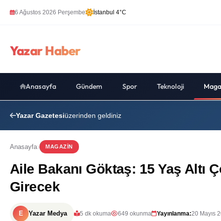
6 Ağustos 2026 Perşembe
İstanbul 4°C
Yazar Haber
Anasayfa
Gündem
Spor
Teknoloji
Maga
Yazar Gazetesi
üzerinden geldiniz
Anasayfa
MAGAZIN
Aile Bakanı Göktaş: 15 Yaş Altı 
Girecek
E
Yazar Medya
5 dk okuma
649 okunma
Yayınlanma:
20 Mayıs 2