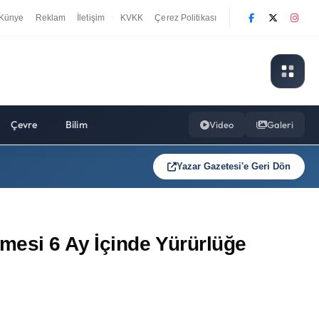
Künye
Reklam
İletişim
KVKK
Çerez Politikası
|
Çevre
Bilim
Video
Galeri
Yazar Gazetesi'e Geri Dön
emesi 6 Ay İçinde Yürürlüğe