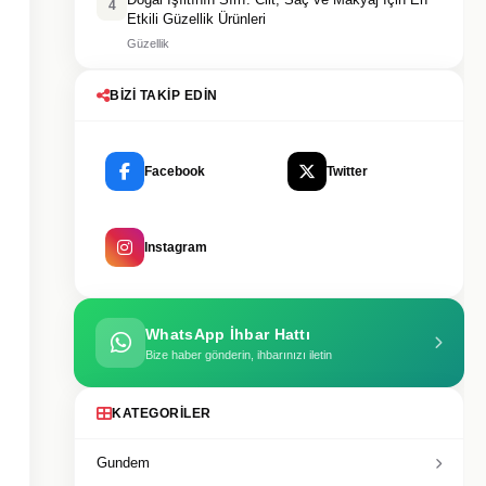
4
Etkili Güzellik Ürünleri
Güzellik
BIZI TAKIP EDIN
Facebook
Twitter
Instagram
WhatsApp İhbar Hattı
Bize haber gönderin, ihbarınızı iletin
KATEGORILER
Gundem