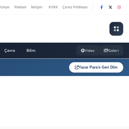
Künye
Reklam
İletişim
KVKK
Çerez Politikası
|
Çevre
Bilim
Video
Galeri
Yazar Para'e Geri Dön