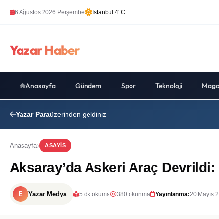
6 Ağustos 2026 Perşembe
İstanbul 4°C
Yazar Haber
Anasayfa
Gündem
Spor
Teknoloji
Maga
Yazar Para
üzerinden geldiniz
Anasayfa
ASAYIS
Aksaray’da Askeri Araç Devrildi: 
E
Yazar Medya
5 dk okuma
380 okunma
Yayınlanma:
20 Mayıs 2