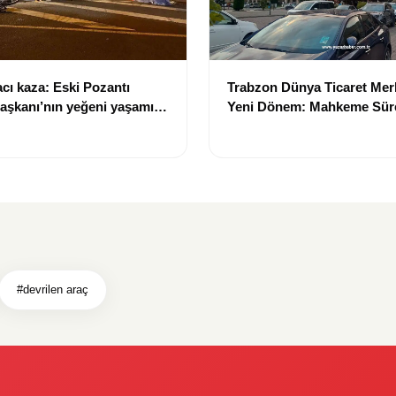
cı kaza: Eski Pozantı
Trabzon Dünya Ticaret Mer
aşkanı’nın yeğeni yaşamını
Yeni Dönem: Mahkeme Sürec
Trabzon'un Dev Projesi N
Tamamlanacak?
#devrilen araç