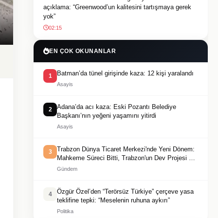
açıklama: “Greenwood’un kalitesini tartışmaya gerek
yok”
02:15
EN ÇOK OKUNANLAR
Batman’da tünel girişinde kaza: 12 kişi yaralandı
1
Asayis
Adana’da acı kaza: Eski Pozantı Belediye
2
Başkanı’nın yeğeni yaşamını yitirdi
Asayis
Trabzon Dünya Ticaret Merkezi'nde Yeni Dönem:
3
Mahkeme Süreci Bitti, Trabzon'un Dev Projesi Ne
Zaman Tamamlanacak?
Gündem
Özgür Özel’den “Terörsüz Türkiye” çerçeve yasa
4
teklifine tepki: “Meselenin ruhuna aykırı”
Politika