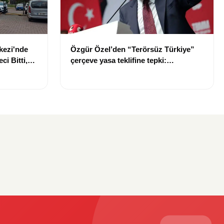
kezi'nde
Özgür Özel’den “Terörsüz Türkiye”
i Bitti,
çerçeve yasa teklifine tepki:
e Zaman
“Meselenin ruhuna aykırı”