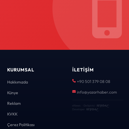
KURUMSAL
İLETIŞIM
+90 501 379 08 08
Hakkımızda
info@yazarhaber.com
Künye
Reklam
KEYDAL
eNews · Geliştirici
·
KEYDAL
Developer
KVKK
Çerez Politikası