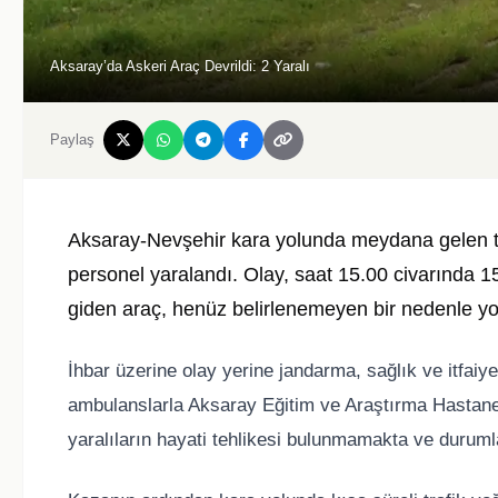
Aksaray’da Askeri Araç Devrildi: 2 Yaralı
Paylaş
Aksaray-Nevşehir kara yolunda meydana gelen tra
personel yaralandı. Olay, saat 15.00 civarında 
giden araç, henüz belirlenemeyen bir nedenle yol
İhbar üzerine olay yerine jandarma, sağlık ve itfaiye e
ambulanslarla Aksaray Eğitim ve Araştırma Hastanesi
yaralıların hayati tehlikesi bulunmamakta ve durumları