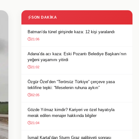
SON DAKIKA
Batman’da tünel girişinde kaza: 12 kişi yaralandı
21:06
Adana’da acı kaza: Eski Pozantı Belediye Başkanı’nın
yeğeni yaşamını yitirdi
21:02
Özgür Özel’den “Terörsüz Türkiye” çerçeve yasa
teklifine tepki: “Meselenin ruhuna aykırı”
02:05
Gözde Yılmaz kimdir? Kariyeri ve özel hayatıyla
merak edilen menajer hakkında bilgiler
21:04
İsmail Kartal’dan Sturm Graz galibiyeti sonrası