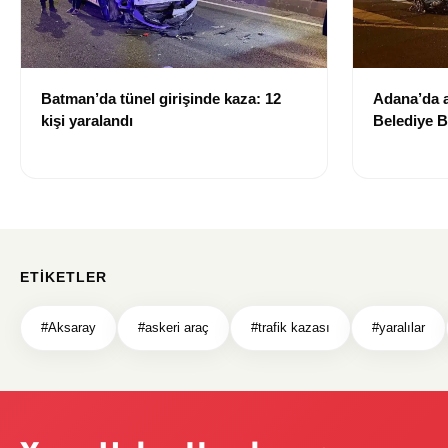
Batman’da tünel girişinde kaza: 12
Adana’da a
kişi yaralandı
Belediye B
yitirdi
ETIKETLER
#Aksaray
#askeri araç
#trafik kazası
#yaralılar