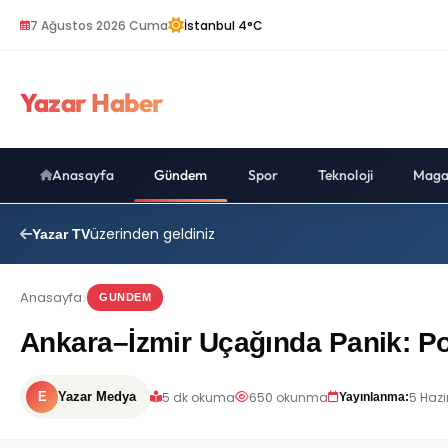
7 Ağustos 2026 Cuma
İstanbul 4°C
Yazar Haber
Anasayfa
Gündem
Spor
Teknoloji
Maga
üzerinden geldiniz
Yazar TV
Anasayfa
GUNDEM
Ankara–İzmir Uçağında Panik: Po
5 dk okuma
650 okunma
5 Hazi
E
Yazar Medya
Yayınlanma: