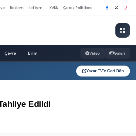
nye
Reklam
İletişim
KVKK
Çerez Politikası
|
Çevre
Bilim
Video
Galeri
Yazar TV'e Geri Dön
ahliye Edildi