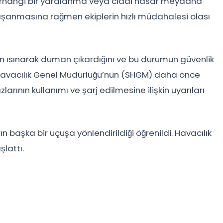
rhangi bir yaralanma veya ciddi hasar meydana
yaşanmasına rağmen ekiplerin hızlı müdahalesi olası
kın ısınarak duman çıkardığını ve bu durumun güvenlik
il Havacılık Genel Müdürlüğü’nün (SHGM) daha önce
arının kullanımı ve şarj edilmesine ilişkin uyarıları
ın başka bir uçuşa yönlendirildiği öğrenildi. Havacılık
şlattı.