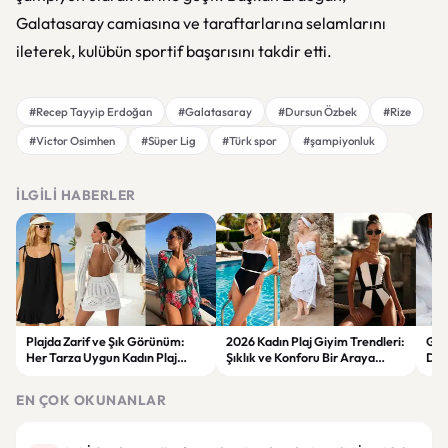
Galatasaray camiasına ve taraftarlarına selamlarını
ileterek, kulübün sportif başarısını takdir etti.
#Recep Tayyip Erdoğan
#Galatasaray
#Dursun Özbek
#Rize
#Victor Osimhen
#Süper Lig
#Türk spor
#şampiyonluk
İLGILI HABERLER
Plajda Zarif ve Şık Görünüm:
2026 Kadın Plaj Giyim Trendleri:
Güz
Her Tarza Uygun Kadın Plaj
Şıklık ve Konforu Bir Araya
Dön
Giyim Önerileri
Getiren Modeller
Bakı
Çöz
EN ÇOK OKUNANLAR