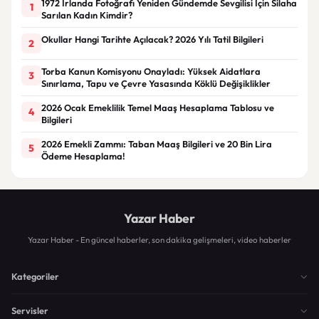
1972 İrlanda Fotoğrafı Yeniden Gündemde Sevgilisi İçin Silaha
1
Sarılan Kadın Kimdir?
Okullar Hangi Tarihte Açılacak? 2026 Yılı Tatil Bilgileri
2
Torba Kanun Komisyonu Onayladı: Yüksek Aidatlara
3
Sınırlama, Tapu ve Çevre Yasasında Köklü Değişiklikler
2026 Ocak Emeklilik Temel Maaş Hesaplama Tablosu ve
4
Bilgileri
2026 Emekli Zammı: Taban Maaş Bilgileri ve 20 Bin Lira
5
Ödeme Hesaplama!
Yazar Haber
Yazar Haber - En güncel haberler, son dakika gelişmeleri, video haberler
Kategoriler
Servisler