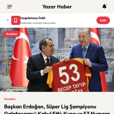
Yazar Haber
Uygulamayı İndir
İndir
Haberleri anında takip edin
Gundem
Gundem
Başkan Erdoğan, Süper Lig Şampiyonu
Galatasaray’ı Kabul Etti: Kupa ve 53 Numara