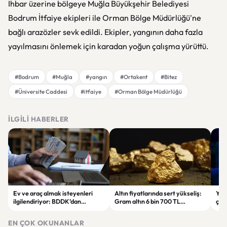
İhbar üzerine bölgeye Muğla Büyükşehir Belediyesi
Bodrum İtfaiye ekipleri ile Orman Bölge Müdürlüğü'ne
bağlı arazözler sevk edildi. Ekipler, yangının daha fazla
yayılmasını önlemek için karadan yoğun çalışma yürüttü.
#Bodrum
#Muğla
#yangın
#Ortakent
#Bitez
#Üniversite Caddesi
#itfaiye
#Orman Bölge Müdürlüğü
İLGILI HABERLER
Ev ve araç almak isteyenleri
Altın fiyatlarında sert yükseliş:
Yar
ilgilendiriyor: BDDK’dan
Gram altın 6 bin 700 TL
çalı
tasarruf finansman şirketlerine
seviyesini gördü
Pri
yeni kurallar
hes
EN ÇOK OKUNANLAR