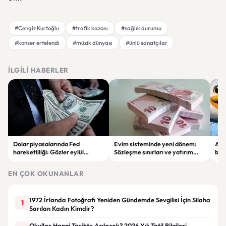
#Cengiz Kurtoğlu
#trafik kazası
#sağlık durumu
#konser ertelendi
#müzik dünyası
#ünlü sanatçılar
İLGILI HABERLER
Dolar piyasalarında Fed
Evim sisteminde yeni dönem:
Alta
hareketliliği: Gözler eylül
Sözleşme sınırları ve yatırım
bell
ayındaki faiz kararında
kuralları değişti
Bil
duy
EN ÇOK OKUNANLAR
1972 İrlanda Fotoğrafı Yeniden Gündemde Sevgilisi İçin Silaha
1
Sarılan Kadın Kimdir?
Okullar Hangi Tarihte Açılacak? 2026 Yılı Tatil Bilgileri