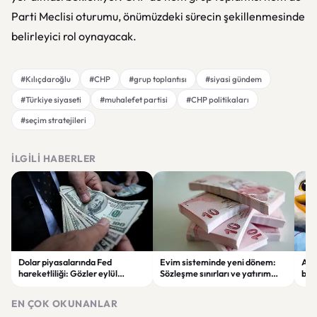
Parti Meclisi oturumu, önümüzdeki sürecin şekillenmesinde
belirleyici rol oynayacak.
#Kılıçdaroğlu
#CHP
#grup toplantısı
#siyasi gündem
#Türkiye siyaseti
#muhalefet partisi
#CHP politikaları
#seçim stratejileri
İLGILI HABERLER
Dolar piyasalarında Fed
Evim sisteminde yeni dönem:
Alta
hareketliliği: Gözler eylül
Sözleşme sınırları ve yatırım
bell
ayındaki faiz kararında
kuralları değişti
Bil
duy
EN ÇOK OKUNANLAR