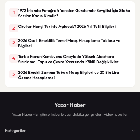
1972 İrlanda Fotoğrafı Yeniden Gündemde Sevgilisi İçin Silaha
1
Sarılan Kadın Kimdir?
Okullar Hangi Tarihte Açılacak? 2026 Yılı Tatil Bilgileri
2
2026 Ocak Emeklilik Temel Maaş Hesaplama Tablosu ve
3
Bilgileri
Torba Kanun Komisyonu Onayladı: Yüksek Aidatlara
4
Sınırlama, Tapu ve Çevre Yasasında Köklü Değişiklikler
2026 Emekli Zammı: Taban Maaş Bilgileri ve 20 Bin Lira
5
Ödeme Hesaplama!
Yazar Haber
Yazar Haber - En güncel haberler, son dakika gelişmeleri, video haberler
Kategoriler