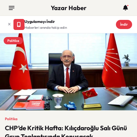
Yazar Haber
Uygulamayı İndir
İndir
Haberleri anında takip edin
Politika
Politika
CHP’de Kritik Hafta: Kılıçdaroğlu Salı Günü
Grup Toplantısında Konuşacak