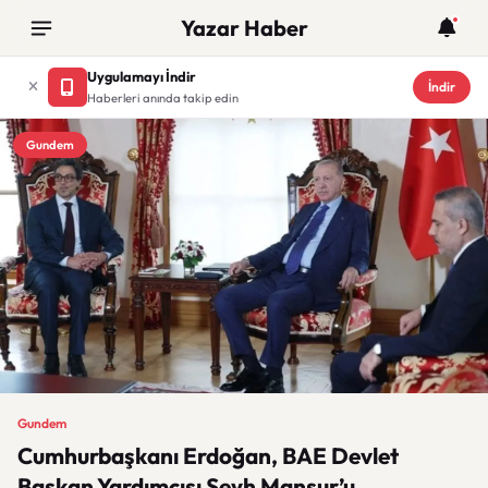
Yazar Haber
Uygulamayı İndir
İndir
Haberleri anında takip edin
Gundem
Gundem
Cumhurbaşkanı Erdoğan, BAE Devlet
Başkan Yardımcısı Şeyh Mansur’u