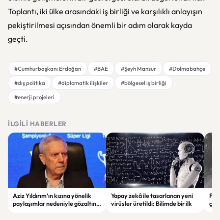
Toplantı, iki ülke arasındaki iş birliği ve karşılıklı anlayışın
pekiştirilmesi açısından önemli bir adım olarak kayda
geçti.
#Cumhurbaşkanı Erdoğan
#BAE
#Şeyh Mansur
#Dolmabahçe
#dış politika
#diplomatik ilişkiler
#bölgesel iş birliği
#enerji projeleri
İLGILI HABERLER
Aziz Yıldırım’ın kızına yönelik
Yapay zekâ ile tasarlanan yeni
Falc
paylaşımlar nedeniyle gözaltına
virüsler üretildi: Bilimde bir ilk
çar
alınan şüpheli için tutuklama
gör
talebi