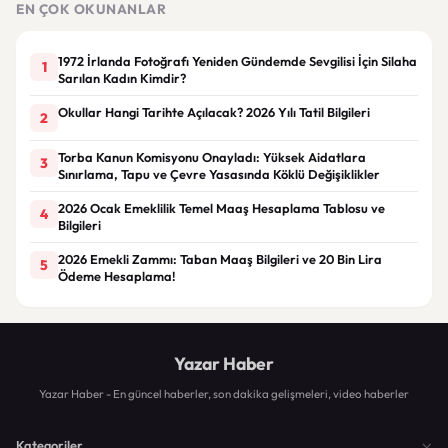
EN ÇOK OKUNANLAR
1972 İrlanda Fotoğrafı Yeniden Gündemde Sevgilisi İçin Silaha
1
Sarılan Kadın Kimdir?
Okullar Hangi Tarihte Açılacak? 2026 Yılı Tatil Bilgileri
2
Torba Kanun Komisyonu Onayladı: Yüksek Aidatlara
3
Sınırlama, Tapu ve Çevre Yasasında Köklü Değişiklikler
2026 Ocak Emeklilik Temel Maaş Hesaplama Tablosu ve
4
Bilgileri
2026 Emekli Zammı: Taban Maaş Bilgileri ve 20 Bin Lira
5
Ödeme Hesaplama!
Yazar Haber
Yazar Haber - En güncel haberler, son dakika gelişmeleri, video haberler
Kategoriler