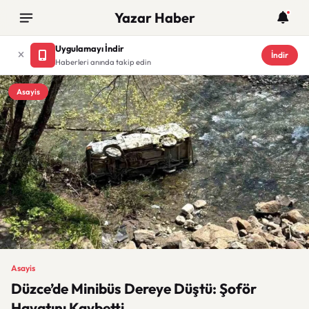
Yazar Haber
Uygulamayı İndir
İndir
Haberleri anında takip edin
Asayis
Asayis
Düzce’de Minibüs Dereye Düştü: Şoför
Hayatını Kaybetti