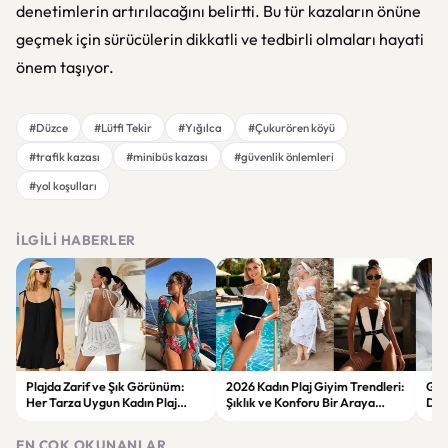
denetimlerin artırılacağını belirtti. Bu tür kazaların önüne
geçmek için sürücülerin dikkatli ve tedbirli olmaları hayati
önem taşıyor.
#Düzce
#Lütfi Tekir
#Yığılca
#Çukurören köyü
#trafik kazası
#minibüs kazası
#güvenlik önlemleri
#yol koşulları
İLGILI HABERLER
Plajda Zarif ve Şık Görünüm:
2026 Kadın Plaj Giyim Trendleri:
Güz
Her Tarza Uygun Kadın Plaj
Şıklık ve Konforu Bir Araya
Dön
Giyim Önerileri
Getiren Modeller
Bakı
Çöz
EN ÇOK OKUNANLAR