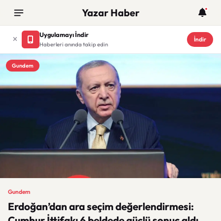
Yazar Haber
Uygulamayı İndir
İndir
Haberleri anında takip edin
Gundem
Gundem
Erdoğan’dan ara seçim değerlendirmesi:
Cumhur İttifakı 6 beldede güçlü sonuç aldı