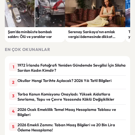
Şam’da minibüste bombalı
Serenay Sarıkaya'nın emlak
Tür
saldırı: Ölü ve yaralılar var
vergisi ödemesinde dikkat
yüks
çeken karışıklık
92,3
EN ÇOK OKUNANLAR
1972 İrlanda Fotoğrafı Yeniden Gündemde Sevgilisi İçin Silaha
1
Sarılan Kadın Kimdir?
Okullar Hangi Tarihte Açılacak? 2026 Yılı Tatil Bilgileri
2
Torba Kanun Komisyonu Onayladı: Yüksek Aidatlara
3
Sınırlama, Tapu ve Çevre Yasasında Köklü Değişiklikler
2026 Ocak Emeklilik Temel Maaş Hesaplama Tablosu ve
4
Bilgileri
2026 Emekli Zammı: Taban Maaş Bilgileri ve 20 Bin Lira
5
Ödeme Hesaplama!