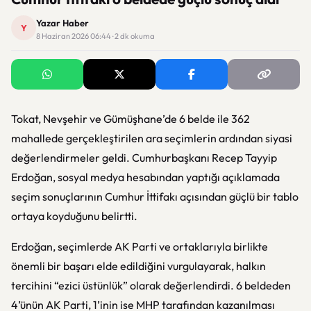
Yazar Haber
Y
8 Haziran 2026 06:44 · 2 dk okuma
Tokat, Nevşehir ve Gümüşhane’de 6 belde ile 362
mahallede gerçekleştirilen ara seçimlerin ardından siyasi
değerlendirmeler geldi. Cumhurbaşkanı
Recep Tayyip
Erdoğan
, sosyal medya hesabından yaptığı açıklamada
seçim sonuçlarının Cumhur İttifakı açısından güçlü bir tablo
ortaya koyduğunu belirtti.
Erdoğan, seçimlerde
AK Parti
ve ortaklarıyla birlikte
önemli bir başarı elde edildiğini vurgulayarak, halkın
tercihini “ezici üstünlük” olarak değerlendirdi. 6 beldeden
4’ünün AK Parti, 1’inin ise MHP tarafından kazanılması