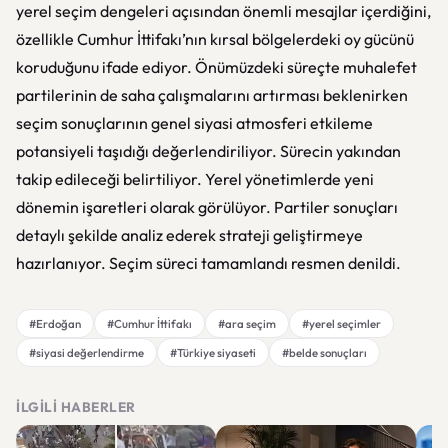
yerel seçim dengeleri açısından önemli mesajlar içerdiğini,
özellikle Cumhur İttifakı’nın kırsal bölgelerdeki oy gücünü
koruduğunu ifade ediyor. Önümüzdeki süreçte muhalefet
partilerinin de saha çalışmalarını artırması beklenirken
seçim sonuçlarının genel siyasi atmosferi etkileme
potansiyeli taşıdığı değerlendiriliyor. Sürecin yakından
takip edileceği belirtiliyor. Yerel yönetimlerde yeni
dönemin işaretleri olarak görülüyor. Partiler sonuçları
detaylı şekilde analiz ederek strateji geliştirmeye
hazırlanıyor. Seçim süreci tamamlandı resmen denildi.
#Erdoğan
#Cumhur İttifakı
#ara seçim
#yerel seçimler
#siyasi değerlendirme
#Türkiye siyaseti
#belde sonuçları
İLGILI HABERLER