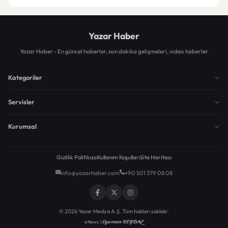
Yazar Haber
Yazar Haber - En güncel haberler, son dakika gelişmeleri, video haberler
Kategoriler
Servisler
Kurumsal
Gizlilik Politikası
Kullanım Koşulları
Site Haritası
info@yazarhaber.com
+90 501 379 08 08
© 2026 Yazar Medya A.Ş. Tüm hakları saklıdır.
Egemen KEYDAL
eNews |