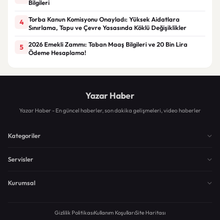
Bilgileri
Torba Kanun Komisyonu Onayladı: Yüksek Aidatlara
4
Sınırlama, Tapu ve Çevre Yasasında Köklü Değişiklikler
2026 Emekli Zammı: Taban Maaş Bilgileri ve 20 Bin Lira
5
Ödeme Hesaplama!
Yazar Haber
Yazar Haber - En güncel haberler, son dakika gelişmeleri, video haberler
Kategoriler
Servisler
Kurumsal
Gizlilik Politikası
Kullanım Koşulları
Site Haritası