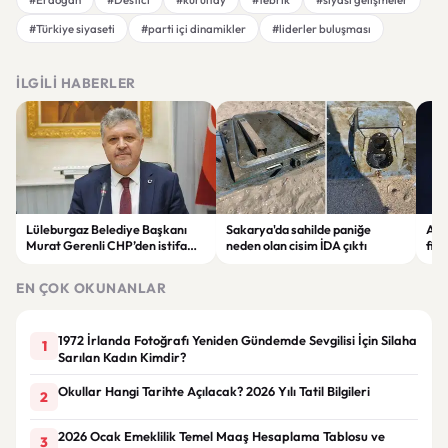
#Türkiye siyaseti
#parti içi dinamikler
#liderler buluşması
İLGILI HABERLER
Lüleburgaz Belediye Başkanı
Sakarya'da sahilde paniğe
Astr
Murat Gerenli CHP’den istifa
neden olan cisim İDA çıktı
fina
etti
Yen
EN ÇOK OKUNANLAR
1972 İrlanda Fotoğrafı Yeniden Gündemde Sevgilisi İçin Silaha
1
Sarılan Kadın Kimdir?
Okullar Hangi Tarihte Açılacak? 2026 Yılı Tatil Bilgileri
2
2026 Ocak Emeklilik Temel Maaş Hesaplama Tablosu ve
3