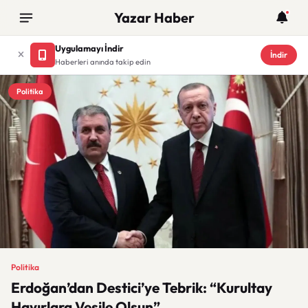
Yazar Haber
Uygulamayı İndir
İndir
Haberleri anında takip edin
Politika
Politika
Erdoğan’dan Destici’ye Tebrik: “Kurultay
Hayırlara Vesile Olsun”