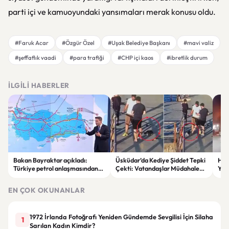
parti içi ve kamuoyundaki yansımaları merak konusu oldu.
#Faruk Acar
#Özgür Özel
#Uşak Belediye Başkanı
#mavi valiz
#şeffaflık vaadi
#para trafiği
#CHP içi kaos
#ibretlik durum
İLGILI HABERLER
Bakan Bayraktar açıkladı:
Üsküdar’da Kediye Şiddet Tepki
Hus
Türkiye petrol anlaşmasından
Çekti: Vatandaşlar Müdahale
Yöne
yıllık 500 milyon dolar gelir
Etti
Say
sağlayacak
Sür
EN ÇOK OKUNANLAR
1972 İrlanda Fotoğrafı Yeniden Gündemde Sevgilisi İçin Silaha
1
Sarılan Kadın Kimdir?