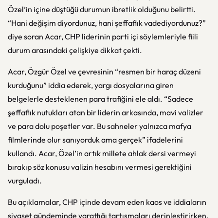
Özel’in içine düştüğü durumun ibretlik olduğunu belirtti.
“Hani değişim diyordunuz, hani şeffaflık vadediyordunuz?”
diye soran Acar, CHP liderinin parti içi söylemleriyle fiili
durum arasındaki çelişkiye dikkat çekti.
Acar, Özgür Özel ve çevresinin “resmen bir haraç düzeni
kurduğunu” iddia ederek, yargı dosyalarına giren
belgelerle desteklenen para trafiğini ele aldı. “Sadece
şeffaflık nutukları atan bir liderin arkasında, mavi valizler
ve para dolu poşetler var. Bu sahneler yalnızca mafya
filmlerinde olur sanıyorduk ama gerçek” ifadelerini
kullandı. Acar, Özel’in artık millete ahlak dersi vermeyi
bırakıp söz konusu valizin hesabını vermesi gerektiğini
vurguladı.
Bu açıklamalar, CHP içinde devam eden kaos ve iddiaların
siyaset gündeminde yarattığı tartışmaları derinleştirirken,