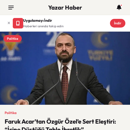
Yazar Haber
Uygulamayı İndir
İndir
Haberleri anında takip edin
Politika
Politika
Faruk Acar’tan Özgür Özel’e Sert Eleştiri:
“İçine Düştüğü Tablo İbretlik”