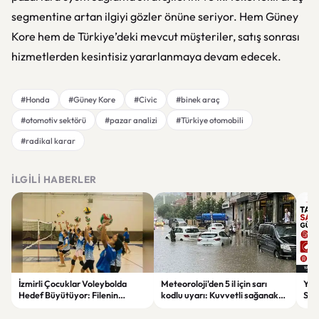
segmentine artan ilgiyi gözler önüne seriyor. Hem Güney
Kore hem de Türkiye’deki mevcut müşteriler, satış sonrası
hizmetlerden kesintisiz yararlanmaya devam edecek.
#Honda
#Güney Kore
#Civic
#binek araç
#otomotiv sektörü
#pazar analizi
#Türkiye otomobili
#radikal karar
İLGILI HABERLER
İzmirli Çocuklar Voleybolda
Meteoroloji'den 5 il için sarı
Yaz
Hedef Büyütüyor: Filenin
kodlu uyarı: Kuvvetli sağanak
Spon
Sultanları İlham Kaynağı Oldu
ve fırtına geliyor
Günc