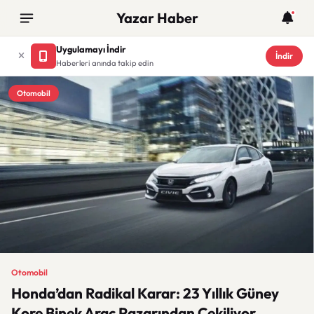
Yazar Haber
Uygulamayı İndir
İndir
Haberleri anında takip edin
Otomobil
Otomobil
Honda’dan Radikal Karar: 23 Yıllık Güney
Kore Binek Araç Pazarından Çekiliyor,