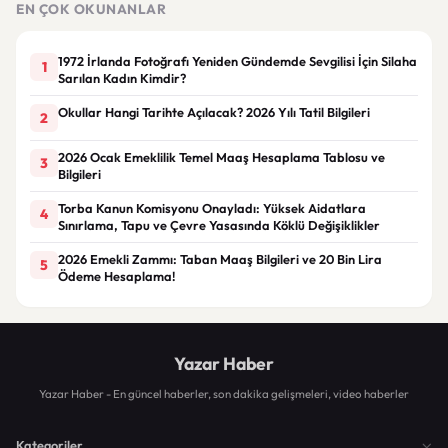
EN ÇOK OKUNANLAR
1972 İrlanda Fotoğrafı Yeniden Gündemde Sevgilisi İçin Silaha
1
Sarılan Kadın Kimdir?
Okullar Hangi Tarihte Açılacak? 2026 Yılı Tatil Bilgileri
2
2026 Ocak Emeklilik Temel Maaş Hesaplama Tablosu ve
3
Bilgileri
Torba Kanun Komisyonu Onayladı: Yüksek Aidatlara
4
Sınırlama, Tapu ve Çevre Yasasında Köklü Değişiklikler
2026 Emekli Zammı: Taban Maaş Bilgileri ve 20 Bin Lira
5
Ödeme Hesaplama!
Yazar Haber
Yazar Haber - En güncel haberler, son dakika gelişmeleri, video haberler
Kategoriler