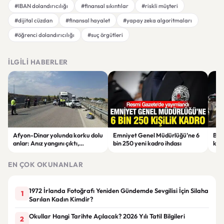
#IBAN dolandırıcılığı
#finansal sıkıntılar
#riskli müşteri
#dijital cüzdan
#finansal hayalet
#yapay zeka algoritmaları
#öğrenci dolandırıcılığı
#suç örgütleri
İLGILI HABERLER
Afyon-Dinar yolunda korku dolu
Emniyet Genel Müdürlüğü’ne 6
Bolu
anlar: Anız yangını çıktı,
bin 250 yeni kadro ihdası
kaz
zincirleme kaza nedeniyle
çarp
ulaşım durdu
EN ÇOK OKUNANLAR
1972 İrlanda Fotoğrafı Yeniden Gündemde Sevgilisi İçin Silaha
1
Sarılan Kadın Kimdir?
Okullar Hangi Tarihte Açılacak? 2026 Yılı Tatil Bilgileri
2