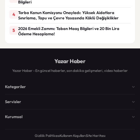
Bilgileri
Torba Kanun Komisyonu Onayladı: Yüksek Aidatlara
4
Sınırlama, Tapu ve Çevre Yasasında Köklü Değişiklikler
2026 Emekli Zammı: Taban Maaş Bilgileri ve 20 Bin Lira
5
Ödeme Hesaplama!
Yazar Haber
Yazar Haber - En güncel haberler, son dakika gelişmeleri, video haberler
Kategoriler
Servisler
Kurumsal
Gizlilik Politikası
Kullanım Koşulları
Site Haritası