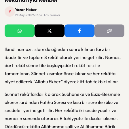
Yazar Haber
Y
19 Mayıs 2026 12:57 · 1 dk okuma
İkindi namazı, İslam’da öğleden sonra kılınan farz bir
ibadettir ve toplam 8 rekât olarak yerine getirilir. Namaz,
dört rekât sünnet ile başlayıp dört rekât farz ile
tamamlanır. Sünnet kısımlar önce kılınır ve her rekâtta
niyet edilerek “Allahu Ekber” diyerek iftitah tekbiri alınır.
Sünnet rekâtlarda ilk olarak Sübhaneke ve Euzü-Besmele
okunur, ardından Fatiha Suresi ve kısa bir sure ile rüku ve
secdeler yerine getirilir. Her rekâtta iki secde yapılır ve
namazın sonunda oturarak Ettahiyyatu ile dualar okunur.
Dördüncü rekâtta Allâhumme salli ve Allâhumme Bârik