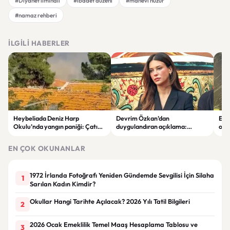
#Diyanet ilmihali
#ibadet düzeni
#manevi huzur
#namaz rehberi
İLGILI HABERLER
Heybeliada Deniz Harp
Devrim Özkan’dan
Edi
Okulu’nda yangın paniği: Çatıda
duygulandıran açıklama:
ope
büyük hasar oluştu
“Babaannemi kaybettim”
tut
EN ÇOK OKUNANLAR
1972 İrlanda Fotoğrafı Yeniden Gündemde Sevgilisi İçin Silaha
1
Sarılan Kadın Kimdir?
Okullar Hangi Tarihte Açılacak? 2026 Yılı Tatil Bilgileri
2
2026 Ocak Emeklilik Temel Maaş Hesaplama Tablosu ve
3