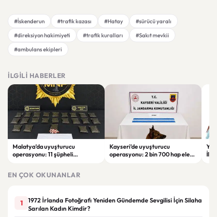
#İskenderun
#trafik kazası
#Hatay
#sürücü yaralı
#direksiyon hakimiyeti
#trafik kuralları
#Sakıt mevkii
#ambulans ekipleri
İLGILI HABERLER
Malatya’da uyuşturucu
Kayseri’de uyuşturucu
YEN
operasyonu: 11 şüpheli
operasyonu: 2 bin 700 hap ele
İlk
tutuklandı
geçirildi, 1 şüpheli gözaltına
sor
alındı
tut
EN ÇOK OKUNANLAR
1972 İrlanda Fotoğrafı Yeniden Gündemde Sevgilisi İçin Silaha
1
Sarılan Kadın Kimdir?