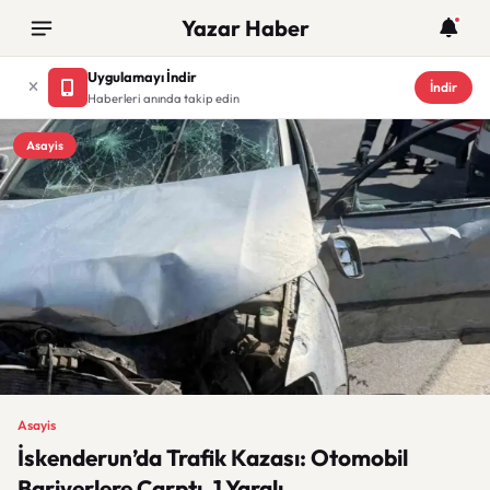
Yazar Haber
Uygulamayı İndir
İndir
Haberleri anında takip edin
Asayis
Asayis
İskenderun’da Trafik Kazası: Otomobil
Bariyerlere Çarptı, 1 Yaralı