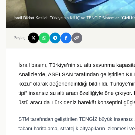
İsrail Dikkat Kesildi: Türkiye’nin KILIÇ ve TENGİZ Sistemleri “Gizli 
Paylaş
İsrail basını, Türkiye’nin su altı savunma kapasit
Analizlerde, ASELSAN tarafından geliştirilen KILI
kozu” olarak değerlendirildiği bildirildi. Türkiye’ni
tipi” insansız su altı aracı özelliğiyle öne çıkıyo
üstü aracı da Türk deniz harekât konseptini güçle
STM tarafından geliştirilen TENGİZ büyük insansız su
tabanı haritalama, stratejik altyapıların izlenmesi ve