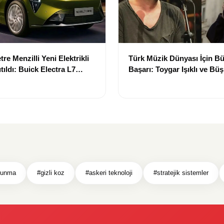
re Menzilli Yeni Elektrikli
Türk Müzik Dünyası İçin B
tıldı: Buick Electra L7
Başarı: Toygar Işıklı ve Büş
iyle Dikkat Çekiyor
Grammy Akademisi Üyesi 
vunma
#gizli koz
#askeri teknoloji
#stratejik sistemler