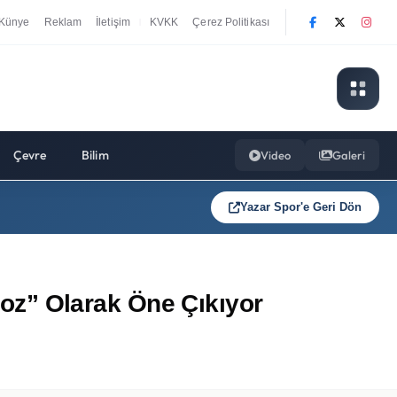
Künye
Reklam
İletişim
KVKK
Çerez Politikası
|
Çevre
Bilim
Video
Galeri
Yazar Spor'e Geri Dön
 Koz” Olarak Öne Çıkıyor