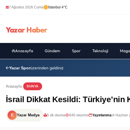
7 Ağustos 2026 Cuma
İstanbul 4°C
Yazar Haber
Anasayfa
Gündem
Spor
Teknoloji
Maga
Yazar Spor
üzerinden geldiniz
Anasayfa
DUNYA
İsrail Dikkat Kesildi: Türkiye’ni
E
Yazar Medya
5 dk okuma
640 okunma
Yayınlanma:
4 Haziran 