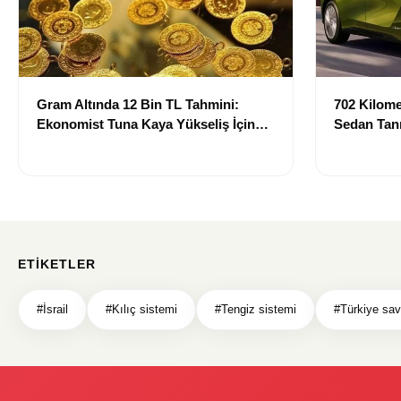
Gram Altında 12 Bin TL Tahmini:
702 Kilomet
Ekonomist Tuna Kaya Yükseliş İçin
Sedan Tanı
Tarih Verdi
Teknolojis
ETIKETLER
#İsrail
#Kılıç sistemi
#Tengiz sistemi
#Türkiye sa