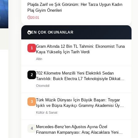
Plajda Zarif ve Şık Görünüm: Her Tarza Uygun Kadın
Plaj Giyim Önerileri
20:01
EN ÇOK OKUNANLAR
Gram Altında 12 Bin TL Tahmini: Ekonomist Tuna
1
Kaya Yükseliş İçin Tarih Verdi
Altin
702 Kilometre Menzilli Yeni Elektrikli Sedan
2
Tanıtıldı: Buick Electra L7 Teknolojisiyle Dikkat
Çekiyor
Otomobil
Türk Müzik Dünyası İçin Büyük Başarı: Toygar
3
Işıklı ve Büşra Kayıkçı Grammy Akademisi Üyesi
Oldu
Kültür & Sanat
Mercedes-Benz’ten Ağustos Ayına Özel
4
Finansman Kampanyası: Araç Alacaklara Yeni
Fırsatlar