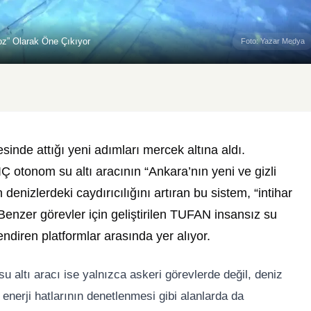
Koz” Olarak Öne Çıkıyor
Foto: Yazar Medya
esinde attığı yeni adımları mercek altına aldı.
Ç otonom su altı aracının “Ankara’nın yeni ve gizli
n denizlerdeki caydırıcılığını artıran bu sistem, “intihar
r. Benzer görevler için geliştirilen TUFAN insansız su
ndiren platformlar arasında yer alıyor.
 altı aracı ise yalnızca askeri görevlerde değil, deniz
 enerji hatlarının denetlenmesi gibi alanlarda da