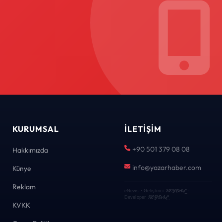
KURUMSAL
İLETIŞIM
+90 501 379 08 08
Hakkımızda
info@yazarhaber.com
Künye
Reklam
KEYDAL
eNews · Geliştirici
·
KEYDAL
Developer
KVKK