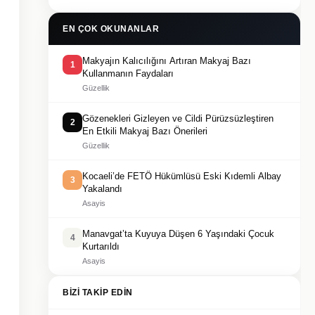
EN ÇOK OKUNANLAR
Makyajın Kalıcılığını Artıran Makyaj Bazı
1
Kullanmanın Faydaları
Güzellik
Gözenekleri Gizleyen ve Cildi Pürüzsüzleştiren
2
En Etkili Makyaj Bazı Önerileri
Güzellik
Kocaeli’de FETÖ Hükümlüsü Eski Kıdemli Albay
3
Yakalandı
Asayis
Manavgat’ta Kuyuya Düşen 6 Yaşındaki Çocuk
4
Kurtarıldı
Asayis
BIZI TAKIP EDIN