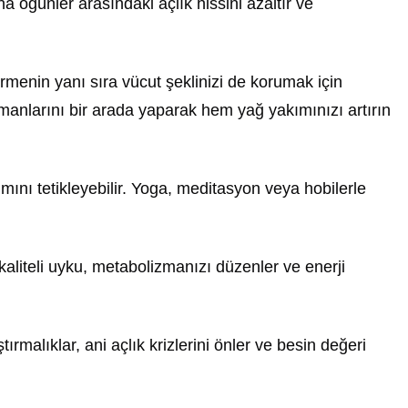
na öğünler arasındaki açlık hissini azaltır ve
ermenin yanı sıra vücut şeklinizi de korumak için
manlarını bir arada yaparak hem yağ yakımınızı artırın
lımını tetikleyebilir. Yoga, meditasyon veya hobilerle
e kaliteli uyku, metabolizmanızı düzenler ve enerji
ıştırmalıklar, ani açlık krizlerini önler ve besin değeri