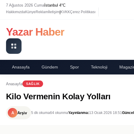
7 Ağustos 2026 Cuma
İstanbul 4°C
|
Hakkımızda
Künye
Reklam
İletişim
KVKK
Çerez Politikası
Yazar Haber
Anasayfa
Gündem
Spor
Teknoloji
Magazi
Anasayfa
SAĞLIK
Kilo Vermenin Kolay Yolları
A
Arşiv
5 dk okuma
64 okunma
Yayınlanma:
13 Ocak 2026 18:51
Güncel