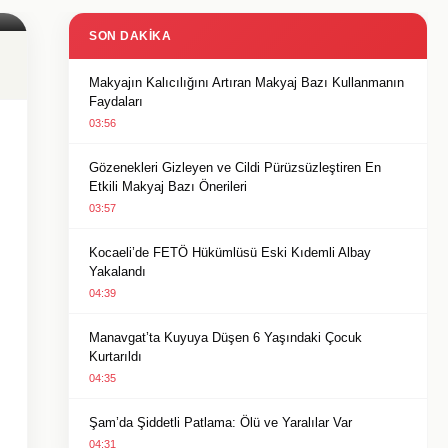
SON DAKIKA
Makyajın Kalıcılığını Artıran Makyaj Bazı Kullanmanın
Faydaları
03:56
Gözenekleri Gizleyen ve Cildi Pürüzsüzleştiren En
Etkili Makyaj Bazı Önerileri
03:57
Kocaeli’de FETÖ Hükümlüsü Eski Kıdemli Albay
Yakalandı
04:39
Manavgat’ta Kuyuya Düşen 6 Yaşındaki Çocuk
Kurtarıldı
04:35
Şam’da Şiddetli Patlama: Ölü ve Yaralılar Var
04:31