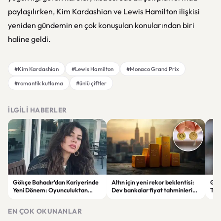
paylaşılırken, Kim Kardashian ve Lewis Hamilton ilişkisi
yeniden gündemin en çok konuşulan konularından biri
haline geldi.
#Kim Kardashian
#Lewis Hamilton
#Monaco Grand Prix
#romantik kutlama
#ünlü çiftler
İLGILI HABERLER
Gökçe Bahadır’dan Kariyerinde
Altın için yeni rekor beklentisi:
Gal
Yeni Dönem: Oyunculuktan
Dev bankalar fiyat tahminlerini
Tra
Sonra Müzik Sahnesine Çıktı
yükseltti
Lok
Yan
EN ÇOK OKUNANLAR