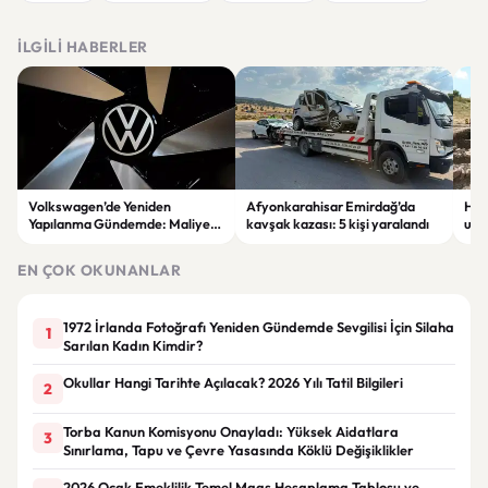
İLGILI HABERLER
Volkswagen’de Yeniden
Afyonkarahisar Emirdağ’da
Hatt
Yapılanma Gündemde: Maliyet
kavşak kazası: 5 kişi yaralandı
ulus
Azaltma Planı Tartışılıyor
ülk
alıy
EN ÇOK OKUNANLAR
1972 İrlanda Fotoğrafı Yeniden Gündemde Sevgilisi İçin Silaha
1
Sarılan Kadın Kimdir?
Okullar Hangi Tarihte Açılacak? 2026 Yılı Tatil Bilgileri
2
Torba Kanun Komisyonu Onayladı: Yüksek Aidatlara
3
Sınırlama, Tapu ve Çevre Yasasında Köklü Değişiklikler
2026 Ocak Emeklilik Temel Maaş Hesaplama Tablosu ve