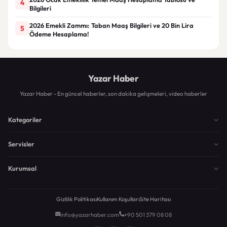
4
Bilgileri
2026 Emekli Zammı: Taban Maaş Bilgileri ve 20 Bin Lira
5
Ödeme Hesaplama!
Yazar Haber
Yazar Haber - En güncel haberler, son dakika gelişmeleri, video haberler
Kategoriler
Servisler
Kurumsal
Gizlilik Politikası
Kullanım Koşulları
Site Haritası
info@yazarhaber.com
+90 501 379 08 08