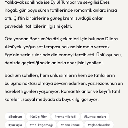
Yalıkavak sahilinde ise
Eylül Tumbar
ve sevgilisi
Enes
Koçak
, gün boyu süren tatillerinde romantik anlara imza
attı. Çiftin birbirlerine güneş kremi sürdüğü anlar
çevredeki tatilcilerin ilgisini çekti.
Öte yandan Bodrum’da dizi çekimleri için bulunan
Dilara
Aksüyek
, yoğun set temposuna kısa bir mola vererek
Ege’nin serin sularında dinlenmeyi tercih etti. Ünlü oyuncu,
denizde geçirdiği sakin anlarla enerjisini yeniledi.
Bodrum sahilleri, hem ünlü isimlerin hem de tatilcilerin
buluşma noktası olmaya devam ederken, yaz sezonunun en
hareketli günleri yaşanıyor. Romantik anlar ve keyifli tatil
kareleri, sosyal medyada da büyük ilgi görüyor.
#Bodrum
#ünlü çiftler
#romantik tatil
#kumsal anları
#yaz aşkı
#tatil kaçamağı
#deniz kenarı
#aşk dolu anlar