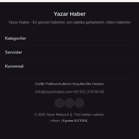
Yazar Haber
Yazar Haber - En güncel haberler, son dakika gelişmeleri, video haberler
Kategoriler
Servisler
Kurumsal
Gizlilik Politikası
Kullanım Koşulları
Site Haritası
info@yazarhaber.com
+90 501 379 08 08
© 2026 Yazar Medya A.Ş. Tüm hakları saklıdır.
Egemen KEYDAL
eNews |