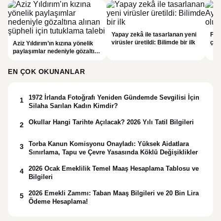
Yapay zekâ ile tasarlanan yeni
Fal
virüsler üretildi: Bilimde bir ilk
çar
Aziz Yıldırım’ın kızına yönelik
gör
paylaşımlar nedeniyle gözaltına
alınan şüpheli için tutuklama
talebi
EN ÇOK OKUNANLAR
1972 İrlanda Fotoğrafı Yeniden Gündemde Sevgilisi İçin
1
Silaha Sarılan Kadın Kimdir?
Okullar Hangi Tarihte Açılacak? 2026 Yılı Tatil Bilgileri
2
Torba Kanun Komisyonu Onayladı: Yüksek Aidatlara
3
Sınırlama, Tapu ve Çevre Yasasında Köklü Değişiklikler
2026 Ocak Emeklilik Temel Maaş Hesaplama Tablosu ve
4
Bilgileri
2026 Emekli Zammı: Taban Maaş Bilgileri ve 20 Bin Lira
5
Ödeme Hesaplama!