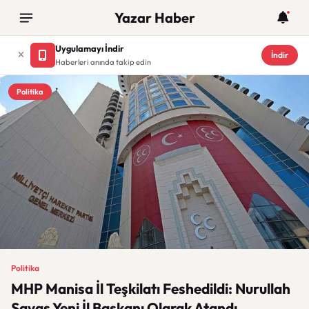
Yazar Haber
Uygulamayı İndir
İndir
Haberleri anında takip edin
Politika
Politika
MHP Manisa İl Teşkilatı Feshedildi: Nurullah
Savaş Yeni İl Başkanı Olarak Atandı