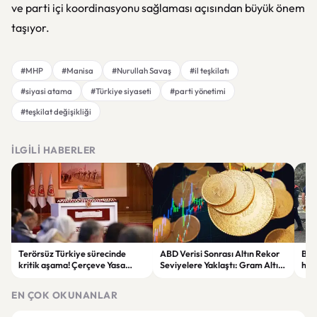
ve parti içi koordinasyonu sağlaması açısından büyük önem
taşıyor.
#MHP
#Manisa
#Nurullah Savaş
#il teşkilatı
#siyasi atama
#Türkiye siyaseti
#parti yönetimi
#teşkilat değişikliği
İLGILI HABERLER
Terörsüz Türkiye sürecinde
ABD Verisi Sonrası Altın Rekor
Bolu
kritik aşama! Çerçeve Yasa
Seviyelere Yaklaştı: Gram Altın
haya
teklifinde maddeler
6 Bin 700 TL Sınırında
yar
görüşülmeye başlandı
EN ÇOK OKUNANLAR