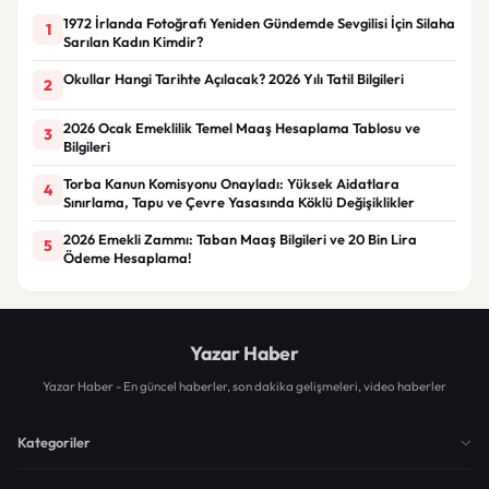
1972 İrlanda Fotoğrafı Yeniden Gündemde Sevgilisi İçin Silaha
1
Sarılan Kadın Kimdir?
Okullar Hangi Tarihte Açılacak? 2026 Yılı Tatil Bilgileri
2
2026 Ocak Emeklilik Temel Maaş Hesaplama Tablosu ve
3
Bilgileri
Torba Kanun Komisyonu Onayladı: Yüksek Aidatlara
4
Sınırlama, Tapu ve Çevre Yasasında Köklü Değişiklikler
2026 Emekli Zammı: Taban Maaş Bilgileri ve 20 Bin Lira
5
Ödeme Hesaplama!
Yazar Haber
Yazar Haber - En güncel haberler, son dakika gelişmeleri, video haberler
Kategoriler