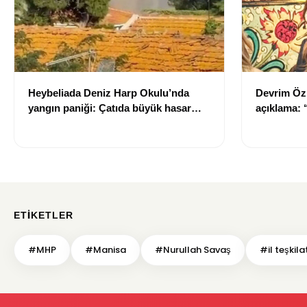
Heybeliada Deniz Harp Okulu’nda
Devrim Öz
yangın paniği: Çatıda büyük hasar
açıklama:
oluştu
ETIKETLER
#MHP
#Manisa
#Nurullah Savaş
#il teşkila