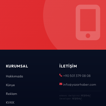
KURUMSAL
İLETIŞIM
+90 501 379 08 08
Hakkımızda
info@yazarhaber.com
Künye
Reklam
eNews · Geliştirici
KEYDAL
·
Developer
KEYDAL
KVKK