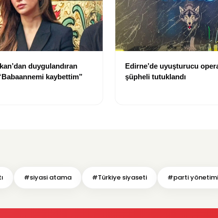
kan’dan duygulandıran
Edirne’de uyuşturucu oper
 “Babaannemi kaybettim”
şüpheli tutuklandı
tı
#siyasi atama
#Türkiye siyaseti
#parti yönetim