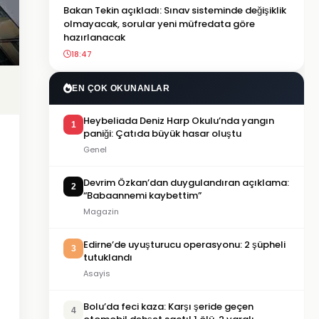
Bakan Tekin açıkladı: Sınav sisteminde değişiklik
olmayacak, sorular yeni müfredata göre
hazırlanacak
18:47
EN ÇOK OKUNANLAR
Heybeliada Deniz Harp Okulu’nda yangın
1
paniği: Çatıda büyük hasar oluştu
Genel
Devrim Özkan’dan duygulandıran açıklama:
2
“Babaannemi kaybettim”
Magazin
Edirne’de uyuşturucu operasyonu: 2 şüpheli
3
tutuklandı
Asayis
Bolu’da feci kaza: Karşı şeride geçen
4