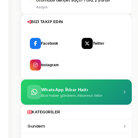
otomobil dehşet saçtı! 1 ölü, 2 yaralı
Asayis
BIZI TAKIP EDIN
Facebook
Twitter
Instagram
WhatsApp İhbar Hattı
Bize haber gönderin, ihbarınızı iletin
KATEGORILER
Gundem