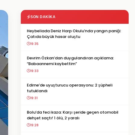
SON DAKIKA
Heybeliada Deniz Harp Okulu’nda yangın paniği:
Çatıda büyük hasar oluştu
19:35
Devrim Özkan’dan duygulandıran açıklama:
“Babaannemi kaybettim”
19:33
Edirne’de uyuşturucu operasyonu: 2 şüpheli
tutuklandı
19:31
Bolu’da feci kaza: Karşı şeride geçen otomobil
dehşet saçtı! 1 ölü, 2 yaralı
19:28