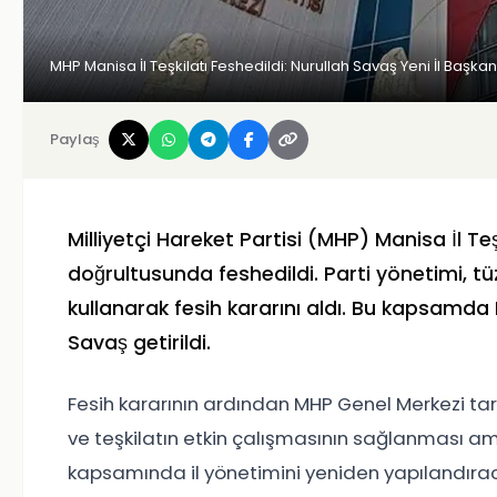
MHP Manisa İl Teşkilatı Feshedildi: Nurullah Savaş Yeni İl Başka
Paylaş
Milliyetçi Hareket Partisi (MHP) Manisa İl Teş
doğrultusunda feshedildi. Parti yönetimi, tü
kullanarak fesih kararını aldı. Bu kapsamda 
Savaş getirildi.
Fesih kararının ardından MHP Genel Merkezi ta
ve teşkilatın etkin çalışmasının sağlanması ama
kapsamında il yönetimini yeniden yapılandıraca