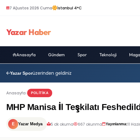
7 Ağustos 2026 Cuma
İstanbul 4°C
Yazar Haber
Anasayfa
Gündem
Spor
Teknoloji
Maga
üzerinden geldiniz
Yazar Spor
Anasayfa
POLITIKA
MHP Manisa İl Teşkilatı Feshedild
5 dk okuma
667 okunma
11 Haz
E
Yazar Medya
Yayınlanma: