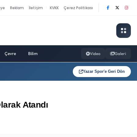
nye
Reklam
İletişim
KVKK
Çerez Politikası
|
Çevre
Bilim
Video
Galeri
Yazar Spor'e Geri Dön
Olarak Atandı