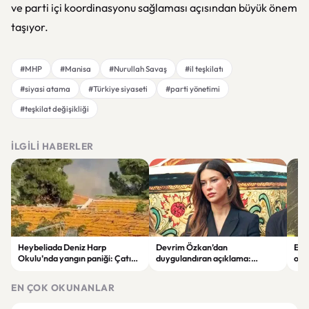
ve parti içi koordinasyonu sağlaması açısından büyük önem
taşıyor.
#MHP
#Manisa
#Nurullah Savaş
#il teşkilatı
#siyasi atama
#Türkiye siyaseti
#parti yönetimi
#teşkilat değişikliği
İLGILI HABERLER
Heybeliada Deniz Harp
Devrim Özkan’dan
Edi
Okulu’nda yangın paniği: Çatıda
duygulandıran açıklama:
ope
büyük hasar oluştu
“Babaannemi kaybettim”
tut
EN ÇOK OKUNANLAR