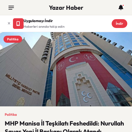
Yazar Haber
Uygulamayı İndir
İndir
Haberleri anında takip edin
Politika
Politika
MHP Manisa İl Teşkilatı Feshedildi: Nurullah
Savaş Yeni İl Başkanı Olarak Atandı