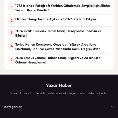
1972 İrlanda Fotoğrafı Yeniden Gündemde Sevgilisi İçin Silaha
1
Sarılan Kadın Kimdir?
Okullar Hangi Tarihte Açılacak? 2026 Yılı Tatil Bilgileri
2
2026 Ocak Emeklilik Temel Maaş Hesaplama Tablosu ve
3
Bilgileri
Torba Kanun Komisyonu Onayladı: Yüksek Aidatlara
4
Sınırlama, Tapu ve Çevre Yasasında Köklü Değişiklikler
2026 Emekli Zammı: Taban Maaş Bilgileri ve 20 Bin Lira
5
Ödeme Hesaplama!
Yazar Haber
Yazar Haber - En güncel haberler, son dakika gelişmeleri, video haberler
Kategoriler