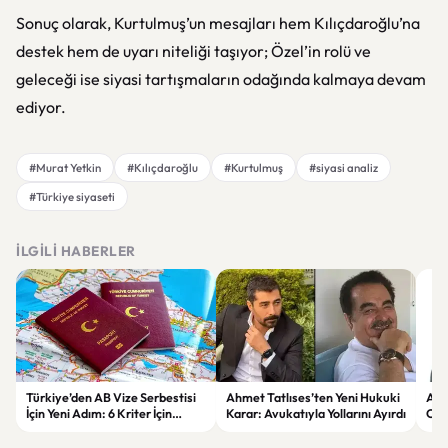
Sonuç olarak, Kurtulmuş’un mesajları hem Kılıçdaroğlu’na
destek hem de uyarı niteliği taşıyor; Özel’in rolü ve
geleceği ise siyasi tartışmaların odağında kalmaya devam
ediyor.
#Murat Yetkin
#Kılıçdaroğlu
#Kurtulmuş
#siyasi analiz
#Türkiye siyaseti
İLGILI HABERLER
Türkiye’den AB Vize Serbestisi
Ahmet Tatlıses’ten Yeni Hukuki
Ara
İçin Yeni Adım: 6 Kriter İçin
Karar: Avukatıyla Yollarını Ayırdı
Can
Çalışmalar Sürüyor
san