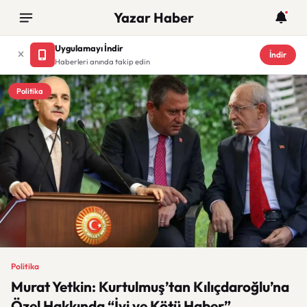
Yazar Haber
Uygulamayı İndir
İndir
Haberleri anında takip edin
Politika
Politika
Murat Yetkin: Kurtulmuş’tan Kılıçdaroğlu’na
Özel Hakkında “İyi ve Kötü Haber”