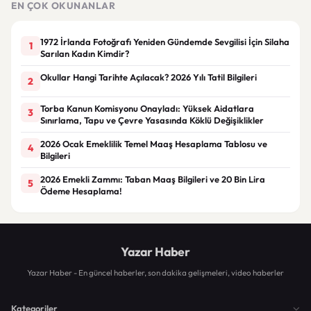
EN ÇOK OKUNANLAR
1972 İrlanda Fotoğrafı Yeniden Gündemde Sevgilisi İçin Silaha
1
Sarılan Kadın Kimdir?
Okullar Hangi Tarihte Açılacak? 2026 Yılı Tatil Bilgileri
2
Torba Kanun Komisyonu Onayladı: Yüksek Aidatlara
3
Sınırlama, Tapu ve Çevre Yasasında Köklü Değişiklikler
2026 Ocak Emeklilik Temel Maaş Hesaplama Tablosu ve
4
Bilgileri
2026 Emekli Zammı: Taban Maaş Bilgileri ve 20 Bin Lira
5
Ödeme Hesaplama!
Yazar Haber
Yazar Haber - En güncel haberler, son dakika gelişmeleri, video haberler
Kategoriler