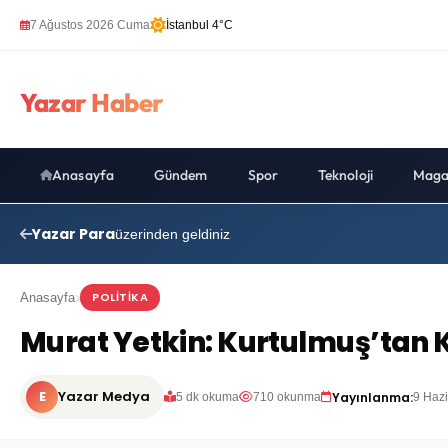
7 Ağustos 2026 Cuma
İstanbul 4°C
Yazar Haber
Anasayfa
Gündem
Spor
Teknoloji
Maga
Yazar Para
üzerinden geldiniz
POLITIKA
Anasayfa
Murat Yetkin: Kurtulmuş’tan K
E
Yazar Medya
Yayınlanma:
5 dk okuma
710 okunma
9 Haz