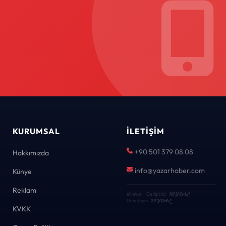
KURUMSAL
İLETIŞIM
+90 501 379 08 08
Hakkımızda
info@yazarhaber.com
Künye
Reklam
KEYDAL
eNews · Geliştirici
·
KEYDAL
Developer
KVKK