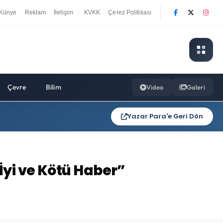
Künye
Reklam
İletişim
KVKK
Çerez Politikası
|
Çevre
Bilim
Video
Galeri
Yazar Para'e Geri Dön
İyi ve Kötü Haber”