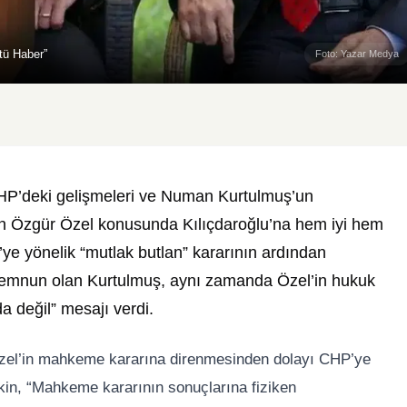
tü Haber”
Foto: Yazar Medya
CHP’deki gelişmeleri ve Numan Kurtulmuş’un
’un Özgür Özel konusunda Kılıçdaroğlu’na hem iyi hem
P’ye yönelik “mutlak butlan” kararının ardından
memnun olan Kurtulmuş, aynı zamanda Özel’in hukuk
 değil” mesajı verdi.
 Özel’in mahkeme kararına direnmesinden dolayı CHP’ye
etkin, “Mahkeme kararının sonuçlarına fiziken