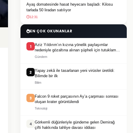
Ayaş domatesinde hasat heyecanı başladı: Kilosu
tarlada 50 liradan satılıyor
12:31
EN ÇOK OKUNANLAR
Aziz Yıldırım’ın kızına yönelik paylaşımlar
1
nedeniyle gözaltına alınan şüpheli için tutuklama
talebi
Gündem
Yapay zekâ ile tasarlanan yeni virüsler üretildi:
2
Bilimde bir ilk
Bilim
Falcon 9 roket parçasının Ay’a çarpması sonrası
3
oluşan krater görüntülendi
Teknoloji
Görkemli düğünleriyle gündeme gelen Demirağ
4
çifti hakkında tahliye davası iddiası