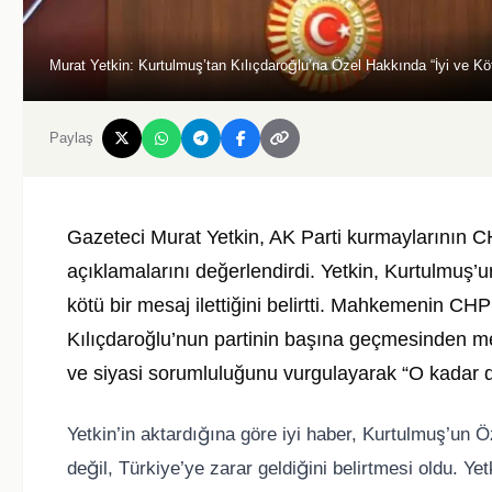
Murat Yetkin: Kurtulmuş’tan Kılıçdaroğlu’na Özel Hakkında “İyi ve Kö
Paylaş
Gazeteci Murat Yetkin, AK Parti kurmaylarının 
açıklamalarını değerlendirdi. Yetkin, Kurtulmuş
kötü bir mesaj ilettiğini belirtti. Mahkemenin CH
Kılıçdaroğlu’nun partinin başına geçmesinden 
ve siyasi sorumluluğunu vurgulayarak “O kadar da
Yetkin’in aktardığına göre iyi haber, Kurtulmuş’un
değil, Türkiye’ye zarar geldiğini belirtmesi oldu. Y