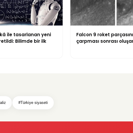
â ile tasarlanan yeni
Falcon 9 roket parçasın
etildi: Bilimde bir ilk
çarpması sonrası oluşa
görüntülendi
aliz
#Türkiye siyaseti