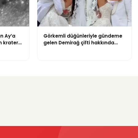
ın Ay’a
Görkemli düğünleriyle gündeme
n krater
gelen Demirağ çifti hakkında
tahliye davası iddiası