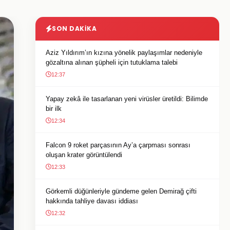
SON DAKIKA
Aziz Yıldırım’ın kızına yönelik paylaşımlar nedeniyle
gözaltına alınan şüpheli için tutuklama talebi
12:37
Yapay zekâ ile tasarlanan yeni virüsler üretildi: Bilimde
bir ilk
12:34
Falcon 9 roket parçasının Ay’a çarpması sonrası
oluşan krater görüntülendi
12:33
Görkemli düğünleriyle gündeme gelen Demirağ çifti
hakkında tahliye davası iddiası
12:32