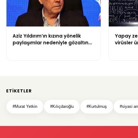
Aziz Yıldırım’ın kızına yönelik
Yapay zek
paylaşımlar nedeniyle gözaltına
virüsler ür
alınan şüpheli için tutuklama
talebi
ETIKETLER
#Murat Yetkin
#Kılıçdaroğlu
#Kurtulmuş
#siyasi an