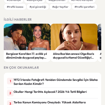
#trafik kazası
#yol güvenliği
#ağır taşıtlar
#trafik işaretleri
İLGILI HABERLER
Bergüzar Korel’den 17. evlilik yıl
Alina Boz’dan annesi Olga Boz’a
Ank
dönümünde duygusal paylaşım!
duygusal kutlama! Güzelliğiyle
ope
Düğün albümünü açtı
dikkat çekti
hakk
EN ÇOK OKUNANLAR
1972 İrlanda Fotoğrafı Yeniden Gündemde Sevgilisi İçin Silaha
1
Sarılan Kadın Kimdir?
Okullar Hangi Tarihte Açılacak? 2026 Yılı Tatil Bilgileri
2
Torba Kanun Komisyonu Onayladı: Yüksek Aidatlara
3