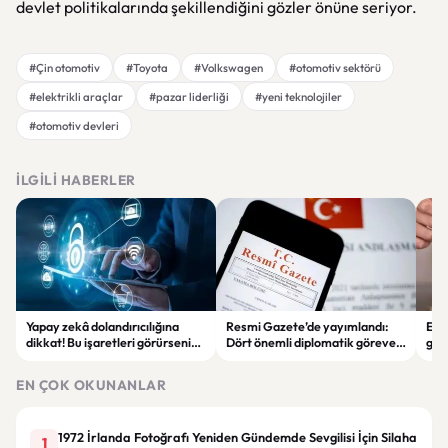
devlet politikalarında şekillendiğini gözler önüne seriyor.
#Çin otomotiv
#Toyota
#Volkswagen
#otomotiv sektörü
#elektrikli araçlar
#pazar liderliği
#yeni teknolojiler
#otomotiv devleri
İLGILI HABERLER
Yapay zekâ dolandırıcılığına
Resmi Gazete’de yayımlandı:
Enf
dikkat! Bu işaretleri görürseniz
Dört önemli diplomatik göreve
ger
hemen durun
yeni büyükelçiler atandı
eko
EN ÇOK OKUNANLAR
1972 İrlanda Fotoğrafı Yeniden Gündemde Sevgilisi İçin Silaha
1