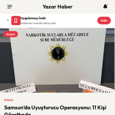
Yazar Haber
Uygulamayı İndir
İndir
Haberleri anında takip edin
Asayis
Asayis
Samsun’da Uyuşturucu Operasyonu: 11 Kişi
Gözaltında