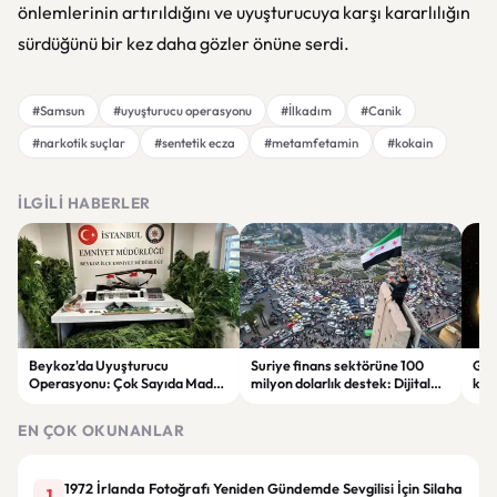
önlemlerinin artırıldığını ve uyuşturucuya karşı kararlılığın
sürdüğünü bir kez daha gözler önüne serdi.
#Samsun
#uyuşturucu operasyonu
#İlkadım
#Canik
#narkotik suçlar
#sentetik ecza
#metamfetamin
#kokain
İLGILI HABERLER
Beykoz'da Uyuşturucu
Suriye finans sektörüne 100
Gal
Operasyonu: Çok Sayıda Madde
milyon dolarlık destek: Dijital
keşi
ve Silah Ele Geçirildi
dönüşüm hedefleniyor
par
EN ÇOK OKUNANLAR
1972 İrlanda Fotoğrafı Yeniden Gündemde Sevgilisi İçin Silaha
1