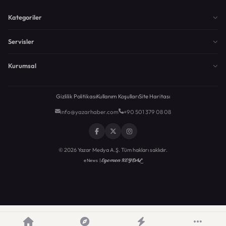
Kategoriler
Servisler
Kurumsal
Gizlilik Politikası
Kullanım Koşulları
Site Haritası
info@yazarhaber.com
+90 501 379 08 08
© 2026 Yazar Medya A.Ş. Tüm hakları saklıdır.
Egemen KEYDAL
eNews |