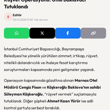
Tutuklandı
Editör
E
03.01.2026 11:03 · 1 dk okuma
İstanbul Cumhuriyet Başsavcılığı, Bayrampaşa
Belediyesi’ne yönelik yürütülen zimmet, irtikap, rüşvet,
nitelikli dolandırıcılık ve ihaleye fesat karıştırma
soruşturmaları kapsamında yeni gelişmeler yaşandı.
Operasyon kapsamında gözaltına alınan
Marnas Otel
Müdürü Cengiz Fison
ve
Köşkeroğlu Baklava’nın sahibi
Süleyman Köşkeroğlu
, “rüşvet vermek” suçlamasıyla
tutuklandı. Diğer şüpheli
Ahmet Kaan Yürür
ise adli
kontrol şartıyla serbest bırakıldı.