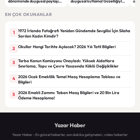
dönümünde duygusal paylaşım!
duygusal kutlama! Güzelliğiyle
ope
Düğün albümünü açtı
dikkat çekti
hakk
EN ÇOK OKUNANLAR
1972 İrlanda Fotoğrafı Yeniden Gündemde Sevgilisi İçin Silaha
1
Sarılan Kadın Kimdir?
Okullar Hangi Tarihte Açılacak? 2026 Yılı Tatil Bilgileri
2
Torba Kanun Komisyonu Onayladı: Yüksek Aidatlara
3
Sınırlama, Tapu ve Çevre Yasasında Köklü Değişiklikler
2026 Ocak Emeklilik Temel Maaş Hesaplama Tablosu ve
4
Bilgileri
2026 Emekli Zammı: Taban Maaş Bilgileri ve 20 Bin Lira
5
Ödeme Hesaplama!
Yazar Haber
Yazar Haber - En güncel haberler, son dakika gelişmeleri, video haberler