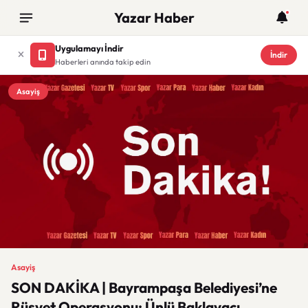
Yazar Haber
Uygulamayı İndir
İndir
Haberleri anında takip edin
Asayiş
Asayiş
SON DAKİKA | Bayrampaşa Belediyesi’ne
Rüşvet Operasyonu: Ünlü Baklavacı