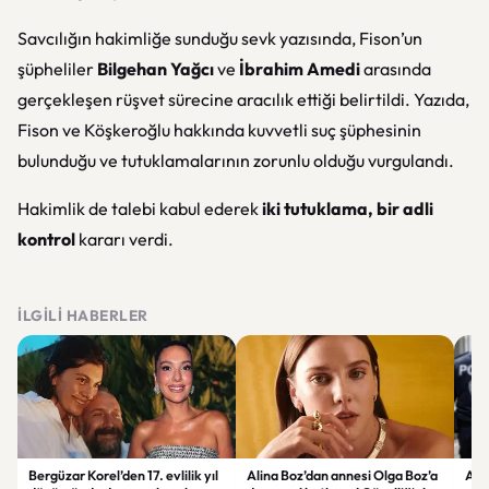
Savcılığın hakimliğe sunduğu sevk yazısında, Fison’un
şüpheliler
Bilgehan Yağcı
ve
İbrahim Amedi
arasında
gerçekleşen rüşvet sürecine aracılık ettiği belirtildi. Yazıda,
Fison ve Köşkeroğlu hakkında kuvvetli suç şüphesinin
bulunduğu ve tutuklamalarının zorunlu olduğu vurgulandı.
Hakimlik de talebi kabul ederek
iki tutuklama, bir adli
kontrol
kararı verdi.
İLGILI HABERLER
Bergüzar Korel’den 17. evlilik yıl
Alina Boz’dan annesi Olga Boz’a
Ank