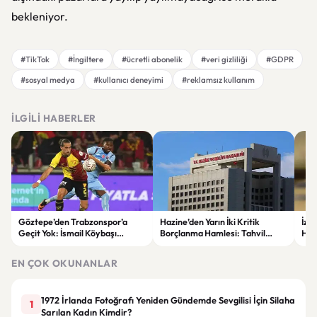
bekleniyor.
#TikTok
#İngiltere
#ücretli abonelik
#veri gizliliği
#GDPR
#sosyal medya
#kullanıcı deneyimi
#reklamsız kullanım
İLGILI HABERLER
Göztepe’den Trabzonspor’a
Hazine’den Yarın İki Kritik
İzm
Geçit Yok: İsmail Köybaşı
Borçlanma Hamlesi: Tahvil
Hed
Jübilesinde Kazanan İzmir Ekibi
İhalesi ve Kira Sertifikası Satışı
Sul
Oldu
Yapılacak
EN ÇOK OKUNANLAR
1972 İrlanda Fotoğrafı Yeniden Gündemde Sevgilisi İçin Silaha
1
Sarılan Kadın Kimdir?