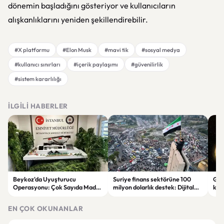
dönemin başladığını gösteriyor ve kullanıcıların
alışkanlıklarını yeniden şekillendirebilir.
#X platformu
#Elon Musk
#mavi tik
#sosyal medya
#kullanıcı sınırları
#içerik paylaşımı
#güvenilirlik
#sistem kararlılığı
İLGILI HABERLER
Beykoz'da Uyuşturucu
Suriye finans sektörüne 100
Gal
Operasyonu: Çok Sayıda Madde
milyon dolarlık destek: Dijital
keşi
ve Silah Ele Geçirildi
dönüşüm hedefleniyor
par
EN ÇOK OKUNANLAR