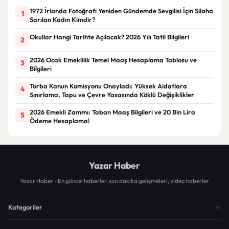
1972 İrlanda Fotoğrafı Yeniden Gündemde Sevgilisi İçin Silaha
1
Sarılan Kadın Kimdir?
Okullar Hangi Tarihte Açılacak? 2026 Yılı Tatil Bilgileri
2
2026 Ocak Emeklilik Temel Maaş Hesaplama Tablosu ve
3
Bilgileri
Torba Kanun Komisyonu Onayladı: Yüksek Aidatlara
4
Sınırlama, Tapu ve Çevre Yasasında Köklü Değişiklikler
2026 Emekli Zammı: Taban Maaş Bilgileri ve 20 Bin Lira
5
Ödeme Hesaplama!
Yazar Haber
Yazar Haber - En güncel haberler, son dakika gelişmeleri, video haberler
Kategoriler