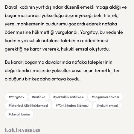
Davalı kadının yurt dışından düzenli emekli maaşı aldığı ve
boşanma sonrası yoksulluğa düşmeyeceği belirtilerek,
yerel mahkemenin bu durumu göz ardı ederek nafaka
ödenmesine hükmettiği vurgulandı. Yargıtay, bu nedenle
kadının yoksulluk nafakası talebinin reddedilmesi
gerektiğine karar vererek, hukuki emsal oluşturdu.
Bu karar, boşanma davalarında nafaka taleplerinin
değerlendirilmesinde yoksulluk unsurunun temel kriter
olduğunu bir kez daha ortaya koydu.
#Yargıtay
#nafaka
#yoksulluk nafakası
#boşanma davası
#İstanbul Aile Mahkemesi
#Türk Medeni Kanunu
#hukuki emsal
#davalı kadın
İLGILI HABERLER