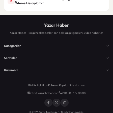
5
Ödeme Hesaplama!
Yazar Haber
Yazar Haber - En güncel haberler, son dakika gelişmeleri, video haberler
Kategoriler
Servisler
Kurumsal
Gizlilik Politikası
Kullanım Koşulları
Site Haritası
info@yazarhaber.com
+90 501 379 08 08
© 2026 Yazar Medya A.Ş. Tüm hakları saklıdır.