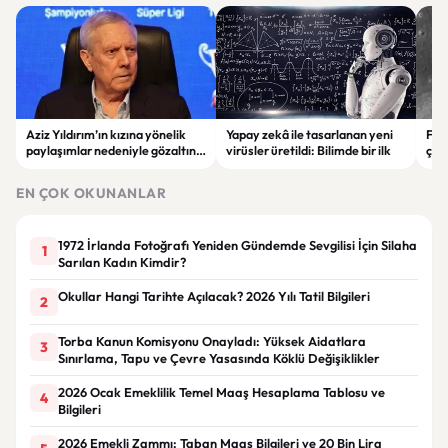
Aziz Yıldırım’ın kızına yönelik
Yapay zekâ ile tasarlanan yeni
Falc
paylaşımlar nedeniyle gözaltına
virüsler üretildi: Bilimde bir ilk
çar
alınan şüpheli için tutuklama
gör
talebi
EN ÇOK OKUNANLAR
1972 İrlanda Fotoğrafı Yeniden Gündemde Sevgilisi İçin Silaha
1
Sarılan Kadın Kimdir?
Okullar Hangi Tarihte Açılacak? 2026 Yılı Tatil Bilgileri
2
Torba Kanun Komisyonu Onayladı: Yüksek Aidatlara
3
Sınırlama, Tapu ve Çevre Yasasında Köklü Değişiklikler
2026 Ocak Emeklilik Temel Maaş Hesaplama Tablosu ve
4
Bilgileri
2026 Emekli Zammı: Taban Maaş Bilgileri ve 20 Bin Lira