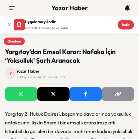
Yazar Haber
Uygulamayı İndir
İndir
Haberleri anında takip edin
Gundem
Gundem
Yargıtay’dan Emsal Karar: Nafaka İçin
‘Yoksulluk’ Şartı Aranacak
Yazar Haber
Y
18 Mayıs 2026 14:32 · 1 dk okuma
Yargıtay 2. Hukuk Dairesi, boşanma davalarında yoksulluk
nafakasına ilişkin önemli bir emsal karara imza attı.
İstanbul’da görülen bir davada, mahkeme kadına yoksulluk