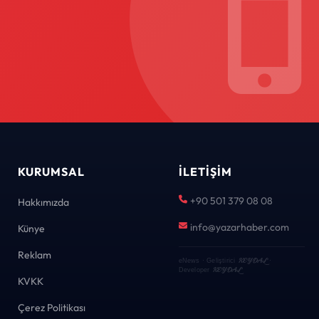
KURUMSAL
İLETIŞIM
+90 501 379 08 08
Hakkımızda
info@yazarhaber.com
Künye
Reklam
KEYDAL
eNews · Geliştirici
·
KEYDAL
Developer
KVKK
Çerez Politikası