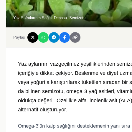
Yaz Sofralarının Sağlık Deposu: Semizotu
Paylaş
Yaz aylarının vazgeçilmez yeşilliklerinden semiz
içeriğiyle dikkat çekiyor. Beslenme ve diyet uz
veya yoğurtla karıştırılarak tüketilen sıradan bir
da bilinen semizotu, omega-3 yağ asitleri, vitamin
oldukça değerli. Özellikle alfa-linolenik asit (ALA) 
alternatif oluşturuyor.
Omega-3’ün kalp sağlığını desteklemenin yanı sıra