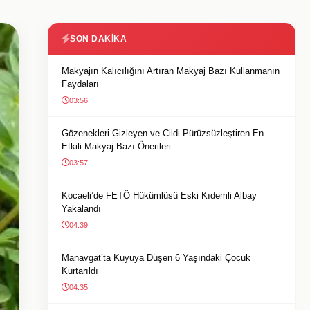
SON DAKIKA
Makyajın Kalıcılığını Artıran Makyaj Bazı Kullanmanın
Faydaları
03:56
Gözenekleri Gizleyen ve Cildi Pürüzsüzleştiren En
Etkili Makyaj Bazı Önerileri
03:57
Kocaeli’de FETÖ Hükümlüsü Eski Kıdemli Albay
Yakalandı
04:39
Manavgat’ta Kuyuya Düşen 6 Yaşındaki Çocuk
Kurtarıldı
04:35