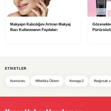
Makyajın Kalıcılığını Artıran Makyaj
Gözenekler
Bazı Kullanmanın Faydaları
Pürüzsüzle
Bazı Öneri
ETIKETLER
#semizotu
#Mehlika Öktem
#omega-3
#bağırsak s