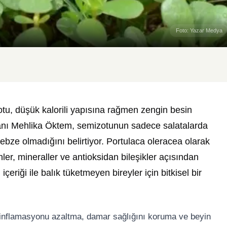
Foto: Yazar Medya
otu, düşük kalorili yapısına rağmen zengin besin
manı Mehlika Öktem, semizotunun sadece salatalarda
 sebze olmadığını belirtiyor. Portulaca oleracea olarak
ler, mineraller ve antioksidan bileşikler açısından
içeriği ile balık tüketmeyen bireyler için bitkisel bir
 inflamasyonu azaltma, damar sağlığını koruma ve beyin