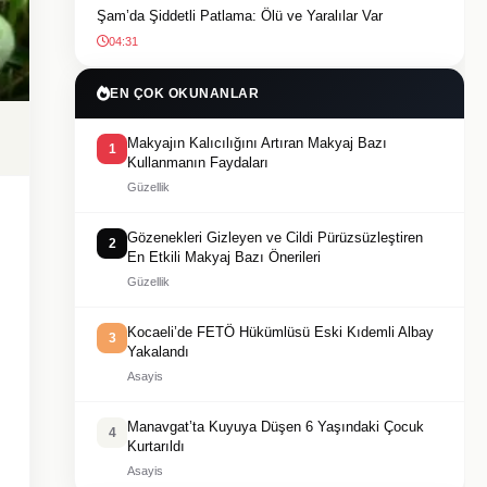
Şam’da Şiddetli Patlama: Ölü ve Yaralılar Var
04:31
EN ÇOK OKUNANLAR
Makyajın Kalıcılığını Artıran Makyaj Bazı
1
Kullanmanın Faydaları
Güzellik
Gözenekleri Gizleyen ve Cildi Pürüzsüzleştiren
2
En Etkili Makyaj Bazı Önerileri
Güzellik
Kocaeli’de FETÖ Hükümlüsü Eski Kıdemli Albay
3
Yakalandı
Asayis
Manavgat’ta Kuyuya Düşen 6 Yaşındaki Çocuk
4
Kurtarıldı
Asayis