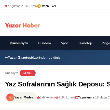
7 Ağustos 2026 Cuma
İstanbul 4°C
Yazar Haber
Anasayfa
Gündem
Spor
Teknoloji
Maga
Yazar Gazetesi
üzerinden geldiniz
Anasayfa
GENEL
Yaz Sofralarının Sağlık Deposu: 
E
Yazar Medya
5 dk okuma
318 okunma
Yayınlanma:
18 Mayıs 2