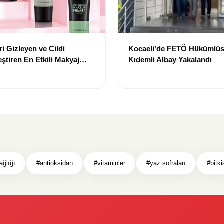
i Gizleyen ve Cildi
Kocaeli’de FETÖ Hükümlüs
ştiren En Etkili Makyaj
Kıdemli Albay Yakalandı
leri
ağlığı
#antioksidan
#vitaminler
#yaz sofraları
#bitki