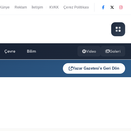
Künye
Reklam
İletişim
KVKK
Çerez Politikası
|
Çevre
Bilim
Video
Galeri
Yazar Gazetesi'e Geri Dön