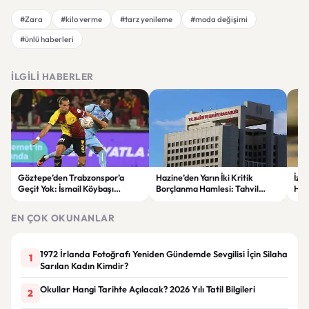
#Zara
#kilo verme
#tarz yenileme
#moda değişimi
#ünlü haberleri
İLGILI HABERLER
Göztepe’den Trabzonspor’a
Hazine’den Yarın İki Kritik
İzm
Geçit Yok: İsmail Köybaşı
Borçlanma Hamlesi: Tahvil
Hed
Jübilesinde Kazanan İzmir Ekibi
İhalesi ve Kira Sertifikası Satışı
Sul
Oldu
Yapılacak
EN ÇOK OKUNANLAR
1972 İrlanda Fotoğrafı Yeniden Gündemde Sevgilisi İçin Silaha
1
Sarılan Kadın Kimdir?
Okullar Hangi Tarihte Açılacak? 2026 Yılı Tatil Bilgileri
2