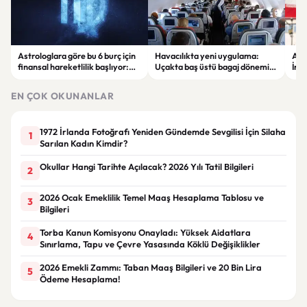
Astrologlara göre bu 6 burç için
Havacılıkta yeni uygulama:
ABD
finansal hareketlilik başlıyor:
Uçakta baş üstü bagaj dönemi
İran
Yeni kazanç fırsatları gündemde
ücretli hale geliyor
şirk
çıka
EN ÇOK OKUNANLAR
1972 İrlanda Fotoğrafı Yeniden Gündemde Sevgilisi İçin Silaha
1
Sarılan Kadın Kimdir?
Okullar Hangi Tarihte Açılacak? 2026 Yılı Tatil Bilgileri
2
2026 Ocak Emeklilik Temel Maaş Hesaplama Tablosu ve
3
Bilgileri
Torba Kanun Komisyonu Onayladı: Yüksek Aidatlara
4
Sınırlama, Tapu ve Çevre Yasasında Köklü Değişiklikler
2026 Emekli Zammı: Taban Maaş Bilgileri ve 20 Bin Lira
5
Ödeme Hesaplama!