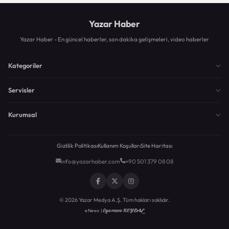
Yazar Haber
Yazar Haber - En güncel haberler, son dakika gelişmeleri, video haberler
Kategoriler
Servisler
Kurumsal
Gizlilik Politikası
Kullanım Koşulları
Site Haritası
info@yazarhaber.com
+90 501 379 08 08
© 2026 Yazar Medya A.Ş. Tüm hakları saklıdır.
Egemen KEYDAL
eNews |