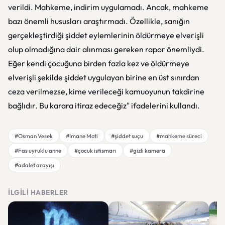
verildi. Mahkeme, indirim uygulamadı. Ancak, mahkeme
bazı önemli hususları araştırmadı. Özellikle, sanığın
gerçekleştirdiği şiddet eylemlerinin öldürmeye elverişli
olup olmadığına dair alınması gereken rapor önemliydi.
Eğer kendi çocuğuna birden fazla kez ve öldürmeye
elverişli şekilde şiddet uygulayan birine en üst sınırdan
ceza verilmezse, kime verileceği kamuoyunun takdirine
bağlıdır. Bu karara itiraz edeceğiz" ifadelerini kullandı.
#Osman Vesek
#İmane Moti
#şiddet suçu
#mahkeme süreci
#Fas uyruklu anne
#çocuk istismarı
#gizli kamera
#adalet arayışı
İLGILI HABERLER