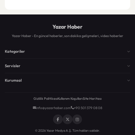
Yazar Haber
Yazar Haber - En güncel haberler, son dakika gelişmeleri, video haberler
Kategoriler
Servisler
Kurumsal
Gizlilik Politikası
Kullanım Koşulları
Site Haritası
info@yazarhaber.com
+90 501 379 08 08
© 2026 Yazar Medya A.Ş. Tüm hakları saklıdır.