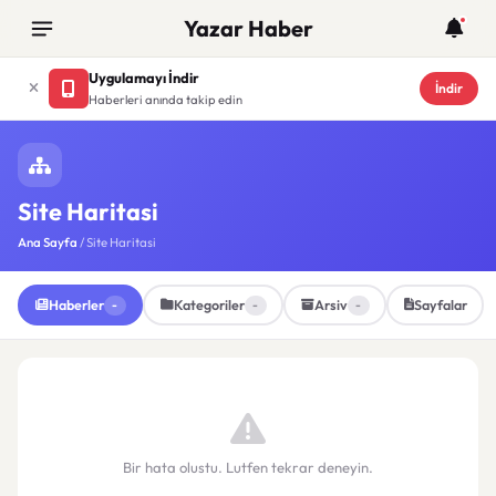
Yazar Haber
Uygulamayı İndir
İndir
Haberleri anında takip edin
Site Haritasi
Ana Sayfa
/ Site Haritasi
Haberler
Kategoriler
Arsiv
Sayfalar
-
-
-
Bir hata olustu. Lutfen tekrar deneyin.