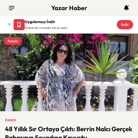
Yazar Haber
Uygulamayı İndir
İndir
Haberleri anında takip edin
Asayis
Asayis
48 Yıllık Sır Ortaya Çıktı: Berrin Nalcı Gerçek
Babasının Soyadına Kavuştu