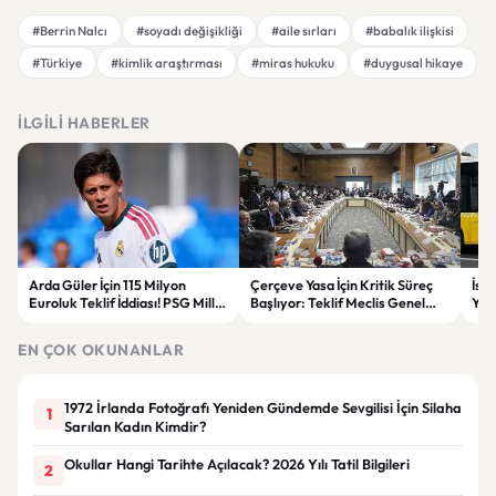
#Berrin Nalcı
#soyadı değişikliği
#aile sırları
#babalık ilişkisi
#Türkiye
#kimlik araştırması
#miras hukuku
#duygusal hikaye
İLGILI HABERLER
Arda Güler İçin 115 Milyon
Çerçeve Yasa İçin Kritik Süreç
İst
Euroluk Teklif İddiası! PSG Milli
Başlıyor: Teklif Meclis Genel
Yol
Yıldızın Peşinde
Kurulu’nda Görüşülecek
Yar
EN ÇOK OKUNANLAR
1972 İrlanda Fotoğrafı Yeniden Gündemde Sevgilisi İçin Silaha
1
Sarılan Kadın Kimdir?
Okullar Hangi Tarihte Açılacak? 2026 Yılı Tatil Bilgileri
2