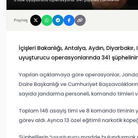
Paylaş
İçişleri Bakanlığı, Antalya, Aydın, Diyarbakır
uyuşturucu operasyonlarında 341 şüphelinin
Yapılan açıklamaya göre operasyonlar, Janda
Daire Başkanlığı ve Cumhuriyet Başsavcılıklar
sayıda jandarma personeli, komando timleri ve
Toplam 146 asayiş timi ve 8 komando timinin 
görev aldı. Ayrıca 13 özel eğitimli narkotik köp
Şüphelilerin “uyuşturucu madde bulundurmak v