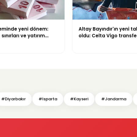
teminde yeni dönem:
Altay Bayındır'ın yeni ta
sınırları ve yatırım
oldu: Celta Vigo transfer
değişti
Göregen videosuyla du
#Diyarbakır
#Isparta
#Kayseri
#Jandarma