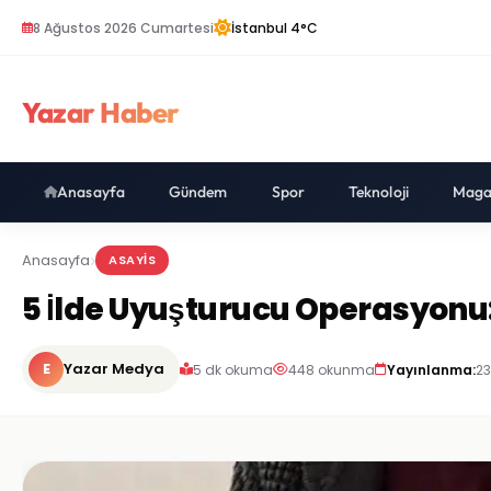
8 Ağustos 2026 Cumartesi
İstanbul 4°C
Yazar Haber
Anasayfa
Gündem
Spor
Teknoloji
Maga
Anasayfa
ASAYIS
5 İlde Uyuşturucu Operasyonu:
E
Yazar Medya
5 dk okuma
448 okunma
Yayınlanma:
23