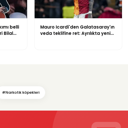
kımı belli
Mauro Icardi'den Galatasaray'ın
i Bilal
veda teklifine ret: Ayrılıkta yeni
yuruldu
gelişme
#Narkotik köpekleri