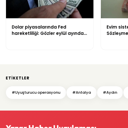
Dolar piyasalarında Fed
Evim sis
hareketliliği: Gözler eylül ayındaki
Sözleşme 
faiz kararında
kuralları 
ETIKETLER
#Uyuşturucu operasyonu
#Antalya
#Aydın
Yazar Haber Uygulaması