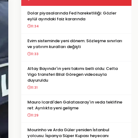
Dolar piyasalarında Fed hareketliliği: Gözler
eylül ayındaki faiz kararında
11:34
Evim sisteminde yeni dönem: Sözleşme sınırları
ve yatırım kuralları değişti
11:33
Altay Bayındır'ın yeni takımı belli oldu: Celta
Vigo transferi Bilal Göregen videosuyla
duyuruldu
11:31
Mauro Icardi'den Galatasaray'ın veda teklifine
ret: Ayrılıkta yeni gelişme
11:29
Mourinho ve Arda Güler yeniden İstanbul
yolcusu: İspanya Süper Kupası heyecanı