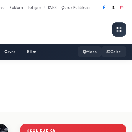
nye
Reklam
İletişim
KVKK
Çerez Politikası
|
Çevre
Bilim
Video
Galeri
SON DAKIKA