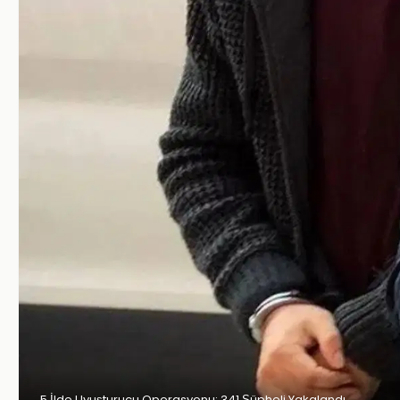
5 İlde Uyuşturucu Operasyonu: 341 Şüpheli Yakalandı