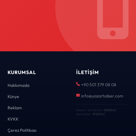
KURUMSAL
İLETIŞIM
+90 501 379 08 08
Hakkımızda
info@yazarhaber.com
Künye
Reklam
eNews · Geliştirici
KEYDAL
·
Developer
KEYDAL
KVKK
Çerez Politikası