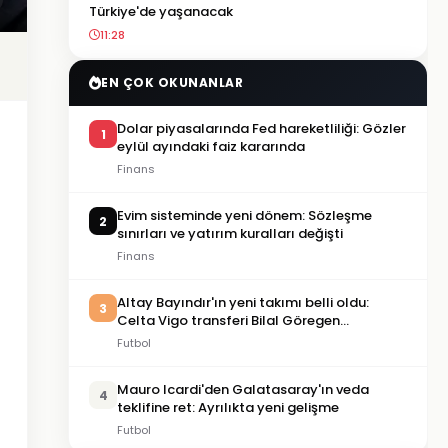
Türkiye'de yaşanacak
11:28
EN ÇOK OKUNANLAR
Dolar piyasalarında Fed hareketliliği: Gözler
1
eylül ayındaki faiz kararında
Finans
Evim sisteminde yeni dönem: Sözleşme
2
sınırları ve yatırım kuralları değişti
Finans
Altay Bayındır'ın yeni takımı belli oldu:
3
Celta Vigo transferi Bilal Göregen
videosuyla duyuruldu
Futbol
Mauro Icardi'den Galatasaray'ın veda
4
teklifine ret: Ayrılıkta yeni gelişme
Futbol