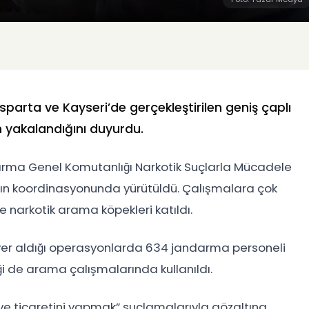
, Isparta ve Kayseri’de gerçekleştirilen geniş çaplı
 yakalandığını duyurdu.
rma Genel Komutanlığı Narkotik Suçlarla Mücadele
ının koordinasyonunda yürütüldü. Çalışmalara çok
 narkotik arama köpekleri katıldı.
yer aldığı operasyonlarda 634 jandarma personeli
eği de arama çalışmalarında kullanıldı.
e ticaretini yapmak” suçlamalarıyla gözaltına