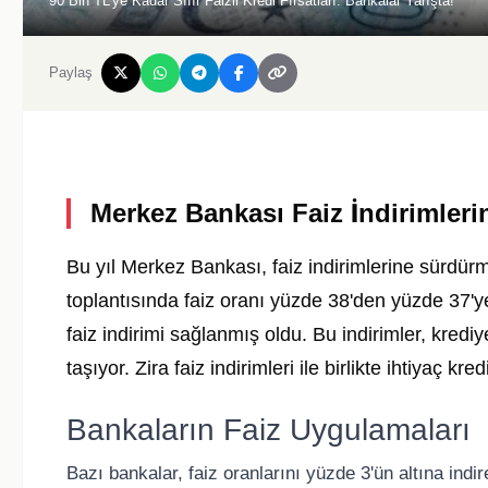
90 Bin TL’ye Kadar Sıfır Faizli Kredi Fırsatları: Bankalar Yarışta!
Paylaş
Merkez Bankası Faiz İndirimler
Bu yıl Merkez Bankası, faiz indirimlerine sürdürm
toplantısında faiz oranı yüzde 38'den yüzde 37'
faiz indirimi sağlanmış oldu. Bu indirimler, kred
taşıyor. Zira faiz indirimleri ile birlikte ihtiyaç kr
Bankaların Faiz Uygulamaları
Bazı bankalar, faiz oranlarını yüzde 3'ün altına ind