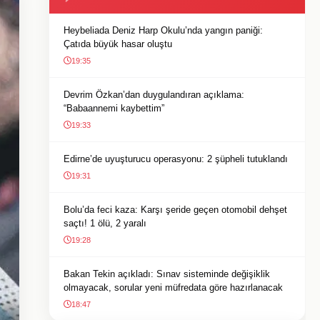
Heybeliada Deniz Harp Okulu’nda yangın paniği:
Çatıda büyük hasar oluştu
19:35
Devrim Özkan’dan duygulandıran açıklama:
“Babaannemi kaybettim”
19:33
Edirne’de uyuşturucu operasyonu: 2 şüpheli tutuklandı
19:31
Bolu’da feci kaza: Karşı şeride geçen otomobil dehşet
saçtı! 1 ölü, 2 yaralı
19:28
Bakan Tekin açıkladı: Sınav sisteminde değişiklik
olmayacak, sorular yeni müfredata göre hazırlanacak
18:47