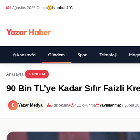
7 Ağustos 2026 Cuma
İstanbul 4°C
Yazar Haber
Anasayfa
Gündem
Spor
Teknoloji
Maga
Anasayfa
GUNDEM
90 Bin TL’ye Kadar Sıfır Faizli Kre
E
Yazar Medya
5 dk okuma
412 okunma
Yayınlanma:
9 Şubat 20