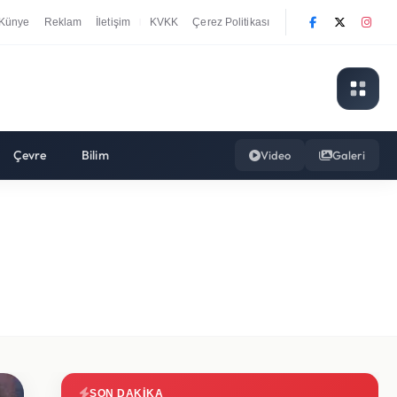
Künye
Reklam
İletişim
KVKK
Çerez Politikası
|
Çevre
Bilim
Video
Galeri
SON DAKIKA