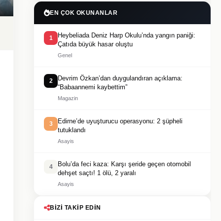
EN ÇOK OKUNANLAR
Heybeliada Deniz Harp Okulu’nda yangın paniği:
1
Çatıda büyük hasar oluştu
Genel
Devrim Özkan’dan duygulandıran açıklama:
2
“Babaannemi kaybettim”
Magazin
Edirne’de uyuşturucu operasyonu: 2 şüpheli
3
tutuklandı
Asayis
Bolu’da feci kaza: Karşı şeride geçen otomobil
4
dehşet saçtı! 1 ölü, 2 yaralı
Asayis
BIZI TAKIP EDIN