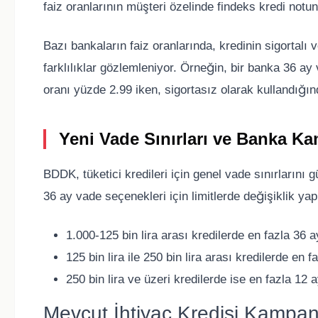
faiz oranlarının müşteri özelinde findeks kredi notun
Bazı bankaların faiz oranlarında, kredinin sigortalı
farklılıklar gözlemleniyor. Örneğin, bir banka 36 ay v
oranı yüzde 2.99 iken, sigortasız olarak kullandığın
Yeni Vade Sınırları ve Banka K
BDDK, tüketici kredileri için genel vade sınırlarını g
36 ay vade seçenekleri için limitlerde değişiklik yapı
1.000-125 bin lira arası kredilerde en fazla 36 
125 bin lira ile 250 bin lira arası kredilerde en 
250 bin lira ve üzeri kredilerde ise en fazla 12
Mevcut İhtiyaç Kredisi Kampan