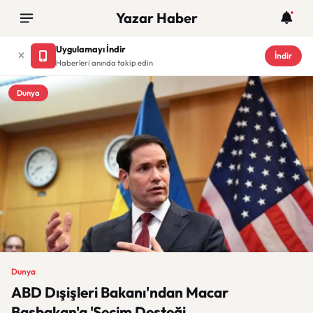
Yazar Haber
Uygulamayı İndir
İndir
Haberleri anında takip edin
Dunya
Dunya
ABD Dışişleri Bakanı'ndan Macar
Başbakan'a 'Seçim Desteği