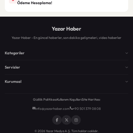
Ödeme Hesaplama!
Yazar Haber
Yazar Haber - En güncel haberler, son dakika gelişmeleri, video haberler
Kategoriler
Servisler
Kurumsal
Gizlilik Politikası
Kullanım Koşulları
Site Haritası
info@yazarhaber.com
+90 501 379 08 08
© 2026 Yazar Medya A.Ş. Tüm hakları saklıdır.