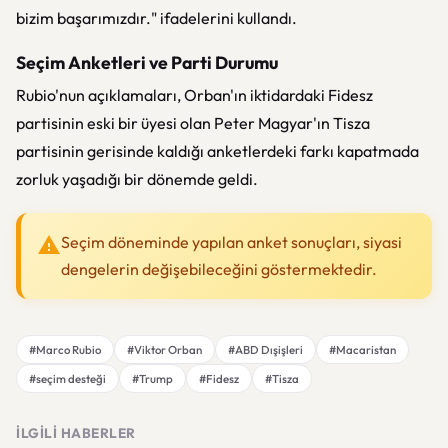
bizim başarımızdır." ifadelerini kullandı.
Seçim Anketleri ve Parti Durumu
Rubio'nun açıklamaları, Orban'ın iktidardaki Fidesz
partisinin eski bir üyesi olan Peter Magyar'ın Tisza
partisinin gerisinde kaldığı anketlerdeki farkı kapatmada
zorluk yaşadığı bir dönemde geldi.
Seçim döneminde yapılan anket sonuçları, siyasi
dengelerin değişebileceğini göstermektedir.
#Marco Rubio
#Viktor Orban
#ABD Dışişleri
#Macaristan
#seçim desteği
#Trump
#Fidesz
#Tisza
İLGILI HABERLER