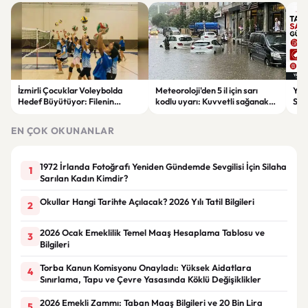
İzmirli Çocuklar Voleybolda
Meteoroloji'den 5 il için sarı
Yaz
Hedef Büyütüyor: Filenin
kodlu uyarı: Kuvvetli sağanak
Spon
Sultanları İlham Kaynağı Oldu
ve fırtına geliyor
Günc
EN ÇOK OKUNANLAR
1972 İrlanda Fotoğrafı Yeniden Gündemde Sevgilisi İçin Silaha
1
Sarılan Kadın Kimdir?
Okullar Hangi Tarihte Açılacak? 2026 Yılı Tatil Bilgileri
2
2026 Ocak Emeklilik Temel Maaş Hesaplama Tablosu ve
3
Bilgileri
Torba Kanun Komisyonu Onayladı: Yüksek Aidatlara
4
Sınırlama, Tapu ve Çevre Yasasında Köklü Değişiklikler
2026 Emekli Zammı: Taban Maaş Bilgileri ve 20 Bin Lira
5