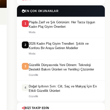
EN ÇOK OKUNANLAR
Plajda Zarif ve Şık Görünüm: Her Tarza Uygun
1
Kadın Plaj Giyim Önerileri
Moda
2026 Kadın Plaj Giyim Trendleri: Şıklık ve
2
Konforu Bir Araya Getiren Modeller
Moda
Güzellik Dünyasında Yeni Dönem: Teknoloji
3
Destekli Bakım Ürünleri ve Yenilikçi Çözümler
Güzellik
Doğal Işıltının Sırrı: Cilt, Saç ve Makyaj İçin En
4
Etkili Güzellik Ürünleri
Güzellik
BIZI TAKIP EDIN