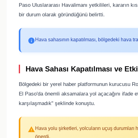
Paso Uluslararası Havalimanı yetkilileri, kararın kısa
bir durum olarak göründüğünü belirtti.
Hava sahasının kapatılması, bölgedeki hava trafiğ
Hava Sahası Kapatılması ve Etki
Bölgedeki bir yerel haber platformunun kurucusu Ro
El Paso'da önemli aksamalara yol açacağını ifade ett
karşılaşmadık" şeklinde konuştu.
Hava yolu şirketleri, yolcuların uçuş durumları h
önerdi.