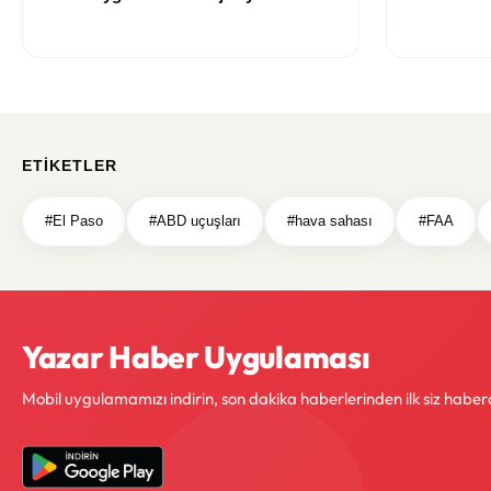
Önerileri
Modeller
ETIKETLER
#El Paso
#ABD uçuşları
#hava sahası
#FAA
Yazar Haber Uygulaması
Mobil uygulamamızı indirin, son dakika haberlerinden ilk siz haber