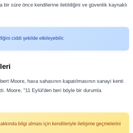
 bir süre önce kendilerine iletildiğini ve güvenlik kaynaklı
ini ciddi şekilde etkileyebilir.
leri
bert Moore, hava sahasının kapatılmasının sanayi kenti
i. Moore, "11 Eylül'den beri böyle bir durumla
akkında bilgi alması için kendileriyle iletişime geçmelerini