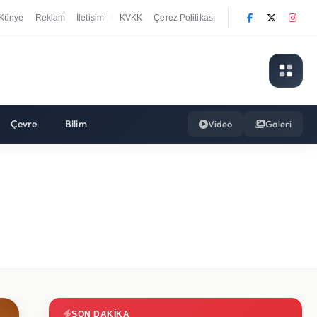
Künye
Reklam
İletişim
KVKK
Çerez Politikası
|
Çevre
Bilim
Video
Galeri
SON DAKIKA