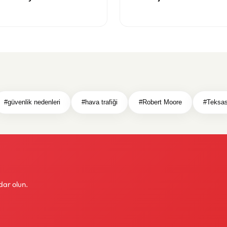
Yenilikçi Çözümler
#güvenlik nedenleri
#hava trafiği
#Robert Moore
#Teksa
dar olun.