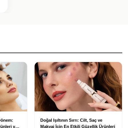
 Dönem:
Doğal Işıltının Sırrı: Cilt, Saç ve
ünleri ve
Makyaj İçin En Etkili Güzellik Ürünleri