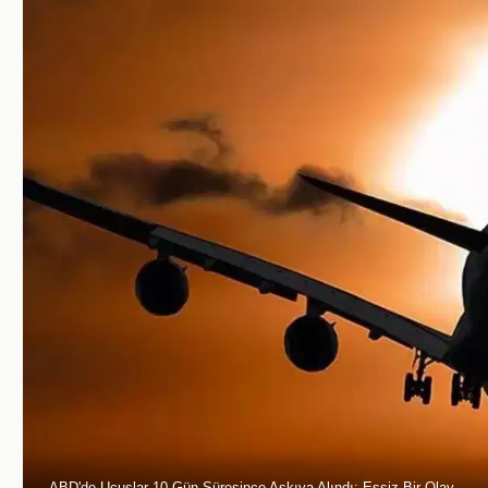
ABD'de Uçuşlar 10 Gün Süresince Askıya Alındı: Eşsiz Bir Olay