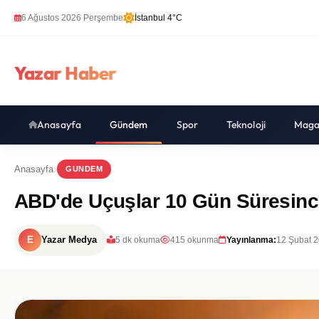
6 Ağustos 2026 Perşembe
İstanbul 4°C
Yazar Haber
Anasayfa
Gündem
Spor
Teknoloji
Maga
Anasayfa
GUNDEM
ABD'de Uçuşlar 10 Gün Süresince
E
Yazar Medya
5 dk okuma
415 okunma
Yayınlanma:
12 Şubat 2