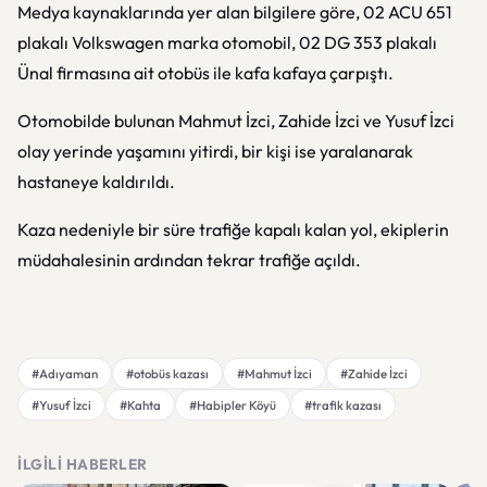
Medya kaynaklarında yer alan bilgilere göre, 02 ACU 651
plakalı Volkswagen marka otomobil, 02 DG 353 plakalı
Ünal firmasına ait otobüs ile kafa kafaya çarpıştı.
Otomobilde bulunan Mahmut İzci, Zahide İzci ve Yusuf İzci
olay yerinde yaşamını yitirdi, bir kişi ise yaralanarak
hastaneye kaldırıldı.
Kaza nedeniyle bir süre trafiğe kapalı kalan yol, ekiplerin
müdahalesinin ardından tekrar trafiğe açıldı.
#Adıyaman
#otobüs kazası
#Mahmut İzci
#Zahide İzci
#Yusuf İzci
#Kahta
#Habipler Köyü
#trafik kazası
İLGILI HABERLER