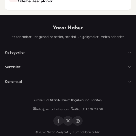
Ödeme Hesaplama!
Yazar Haber
Yazar Haber - En güncel haberler, son dakika gelişmeleri, video haberler
Kategoriler
Servisler
Kurumsal
Gizlilik Politikası
Kullanım Koşulları
Site Haritası
info@yazarhaber.com
+90 501 379 08 08
© 2026 Yazar Medya A.Ş. Tüm hakları saklıdır.