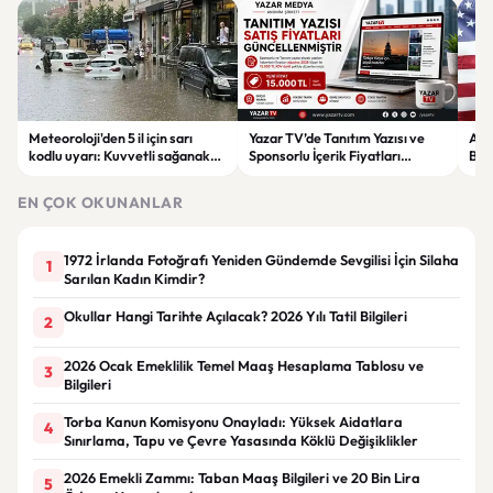
Meteoroloji'den 5 il için sarı
Yazar TV’de Tanıtım Yazısı ve
ABD
kodlu uyarı: Kuvvetli sağanak
Sponsorlu İçerik Fiyatları
Boğ
ve fırtına geliyor
Güncellendi: Yeni Fiyat 15 Bin TL
iht
EN ÇOK OKUNANLAR
1972 İrlanda Fotoğrafı Yeniden Gündemde Sevgilisi İçin Silaha
1
Sarılan Kadın Kimdir?
Okullar Hangi Tarihte Açılacak? 2026 Yılı Tatil Bilgileri
2
2026 Ocak Emeklilik Temel Maaş Hesaplama Tablosu ve
3
Bilgileri
Torba Kanun Komisyonu Onayladı: Yüksek Aidatlara
4
Sınırlama, Tapu ve Çevre Yasasında Köklü Değişiklikler
2026 Emekli Zammı: Taban Maaş Bilgileri ve 20 Bin Lira
5