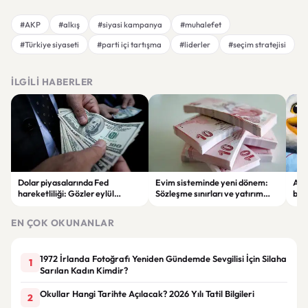
#AKP
#alkış
#siyasi kampanya
#muhalefet
#Türkiye siyaseti
#parti içi tartışma
#liderler
#seçim stratejisi
İLGILI HABERLER
Dolar piyasalarında Fed
Evim sisteminde yeni dönem:
Alta
hareketliliği: Gözler eylül
Sözleşme sınırları ve yatırım
bell
ayındaki faiz kararında
kuralları değişti
Bil
duy
EN ÇOK OKUNANLAR
1972 İrlanda Fotoğrafı Yeniden Gündemde Sevgilisi İçin Silaha
1
Sarılan Kadın Kimdir?
Okullar Hangi Tarihte Açılacak? 2026 Yılı Tatil Bilgileri
2