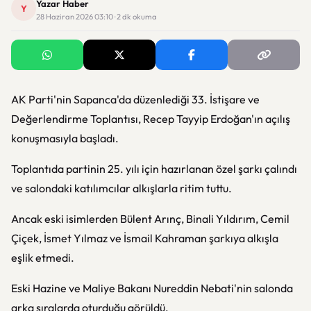
Yazar Haber
Y
28 Haziran 2026 03:10 · 2 dk okuma
AK Parti
'nin Sapanca'da düzenlediği 33. İstişare ve
Değerlendirme Toplantısı,
Recep Tayyip Erdoğan
'ın açılış
konuşmasıyla başladı.
Toplantıda partinin 25. yılı için hazırlanan özel şarkı çalındı
ve salondaki katılımcılar alkışlarla ritim tuttu.
Ancak eski isimlerden Bülent Arınç, Binali Yıldırım, Cemil
Çiçek, İsmet Yılmaz ve İsmail Kahraman şarkıya alkışla
eşlik etmedi.
Eski Hazine ve Maliye Bakanı Nureddin Nebati'nin salonda
arka sıralarda oturduğu görüldü.