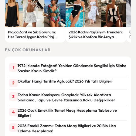
Plajda Zarif ve Şık Görünüm:
2026 Kadın Plaj Giyim Trendleri:
Güz
Her Tarza Uygun Kadın Plaj
Şıklık ve Konforu Bir Araya
Dön
Giyim Önerileri
Getiren Modeller
Bakı
Çöz
EN ÇOK OKUNANLAR
1972 İrlanda Fotoğrafı Yeniden Gündemde Sevgilisi İçin Silaha
1
Sarılan Kadın Kimdir?
Okullar Hangi Tarihte Açılacak? 2026 Yılı Tatil Bilgileri
2
Torba Kanun Komisyonu Onayladı: Yüksek Aidatlara
3
Sınırlama, Tapu ve Çevre Yasasında Köklü Değişiklikler
2026 Ocak Emeklilik Temel Maaş Hesaplama Tablosu ve
4
Bilgileri
2026 Emekli Zammı: Taban Maaş Bilgileri ve 20 Bin Lira
5
Ödeme Hesaplama!