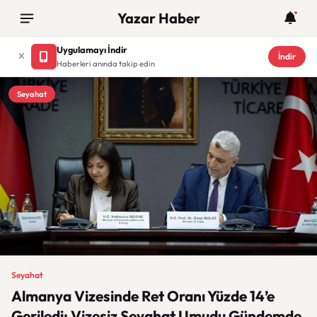
Yazar Haber
Uygulamayı İndir
İndir
Haberleri anında takip edin
Seyahat
Seyahat
Almanya Vizesinde Ret Oranı Yüzde 14’e
Geriledi: Vizesiz Seyahat Umudu Gündemde