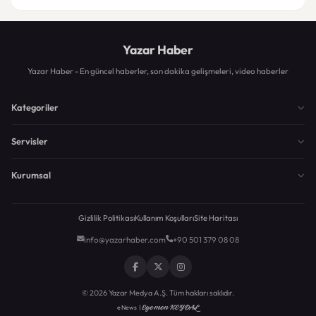
Yazar Haber
Yazar Haber - En güncel haberler, son dakika gelişmeleri, video haberler
Kategoriler
Servisler
Kurumsal
Gizlilik Politikası
Kullanım Koşulları
Site Haritası
info@yazarhaber.com
+90 501 379 08 08
© 2026 Yazar Medya A.Ş. Tüm hakları saklıdır.
Egemen KEYDAL
eNews |