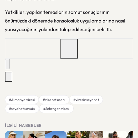
Yetkililer, yapılan temasların somut sonuçlarının
önümüzdeki dönemde konsolosluk uygulamalarına nasıl
yansıyacağının yakından takip edileceğini belirtti.
#Almanya vizesi
#vize ret oranı
#vizesiz seyahat
#seyahat umudu
#Schengen vizesi
İLGILI HABERLER