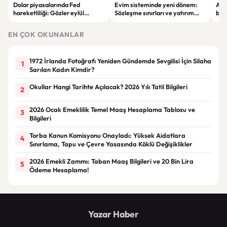
Dolar piyasalarında Fed
Evim sisteminde yeni dönem:
Alta
hareketliliği: Gözler eylül
Sözleşme sınırları ve yatırım
bell
ayındaki faiz kararında
kuralları değişti
Bil
duy
EN ÇOK OKUNANLAR
1972 İrlanda Fotoğrafı Yeniden Gündemde Sevgilisi İçin Silaha
1
Sarılan Kadın Kimdir?
Okullar Hangi Tarihte Açılacak? 2026 Yılı Tatil Bilgileri
2
2026 Ocak Emeklilik Temel Maaş Hesaplama Tablosu ve
3
Bilgileri
Torba Kanun Komisyonu Onayladı: Yüksek Aidatlara
4
Sınırlama, Tapu ve Çevre Yasasında Köklü Değişiklikler
2026 Emekli Zammı: Taban Maaş Bilgileri ve 20 Bin Lira
5
Ödeme Hesaplama!
Yazar Haber