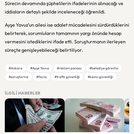
Sürecin devamında şüphelilerin ifadelerinin alınacağı ve
iddiaların detaylı şekilde inceleneceği öğrenildi.
Ayşe Yavuz’un ailesi ise adalet mücadelesini sürdürdüklerini
belirterek, sorumluların tamamının yargı önünde hesap
vermesini istediklerini ifade etti. Soruşturmanın ilerleyen
süreçte genişleyebileceği belirtiliyor.
#Ankara
#Ayşe Yavuz
#reklam panosu
#belediye görevlisi
#soruşturma
#facia
#trafik güvenliği
#kamu güvenliği
İLGILI HABERLER