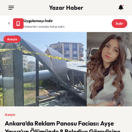
Yazar Haber
Uygulamayı İndir
İndir
Haberleri anında takip edin
Asayis
Asayis
Ankara’da Reklam Panosu Faciası: Ayşe
Yavuz’un Ölümünde 8 Belediye Görevlisine