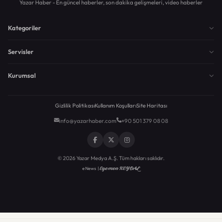
Yazar Haber - En güncel haberler, son dakika gelişmeleri, video haberler
Kategoriler
Servisler
Kurumsal
Gizlilik Politikası
Kullanım Koşulları
Site Haritası
info@yazarhaber.com
+90 501 379 08 08
© 2026 Yazar Medya A.Ş. Tüm hakları saklıdır.
Egemen KEYDAL
eNews |